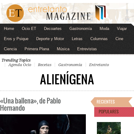
Home
Ocio ET
Decoartes
Gastronomía
Moda
Viajar
Eros y Psique
Deporte y Motor
Letras
Columnas
Cine
Ciencia
Primera Plana
Música
Entrevistas
Trending Topics
Agenda Ocio
Recetas
Gastronomía
Entretanto
ALIENÍGENA
«Una ballena», de Pablo
RECIENTES
Hernando
POPULARES