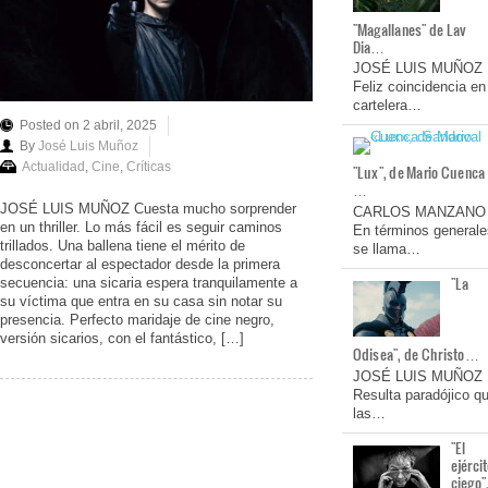
"Magallanes" de Lav
Dia…
JOSÉ LUIS MUÑOZ
Feliz coincidencia en
cartelera…
Posted on 2 abril, 2025
By
José Luis Muñoz
Actualidad
,
Cine
,
Críticas
"Lux", de Mario Cuenca
…
JOSÉ LUIS MUÑOZ Cuesta mucho sorprender
CARLOS MANZANO
en un thriller. Lo más fácil es seguir caminos
En términos generale
trillados. Una ballena tiene el mérito de
se llama…
desconcertar al espectador desde la primera
"La
secuencia: una sicaria espera tranquilamente a
su víctima que entra en su casa sin notar su
presencia. Perfecto maridaje de cine negro,
versión sicarios, con el fantástico, […]
Odisea", de Christo…
JOSÉ LUIS MUÑOZ
Resulta paradójico q
las…
"El
ejérci
ciego"