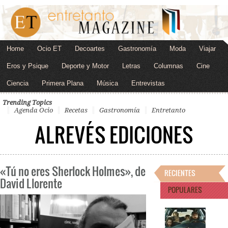
Home
Ocio ET
Decoartes
Gastronomía
Moda
Viajar
Eros y Psique
Deporte y Motor
Letras
Columnas
Cine
Ciencia
Primera Plana
Música
Entrevistas
Trending Topics
Agenda Ocio
Recetas
Gastronomía
Entretanto
ALREVÉS EDICIONES
«Tú no eres Sherlock Holmes», de
RECIENTES
David Llorente
POPULARES