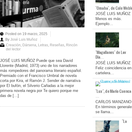
"Omaha", de Cole Webl
JOSÉ LUIS MUÑOZ
Menos es más.
Ejemplo…
Posted on 19 marzo, 2025
By
José Luis Muñoz
Creación
,
Dársena
,
Letras
,
Reseñas
,
Rincón
del lector
"Magallanes" de Lav
Dia…
JOSÉ LUIS MUÑOZ Puede que sea David
JOSÉ LUIS MUÑOZ
Llorente (Madrid, 1973) uno de los narradores
Feliz coincidencia en
más rompedores del panorama literario español.
cartelera…
Premiado con el Francisco Umbral de novela
corta por Kira, el Ramón J. Sender de narrativa
por El bufón, el Silverio Cañadas a la mejor
"Lux", de Mario Cuenca
primera novela negra por Te quiero porque me
…
das de […]
CARLOS MANZANO
En términos generale
se llama…
"La