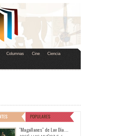
Columnas
Cine
Ciencia
NTES
POPULARES
"Magallanes" de Lav Dia…