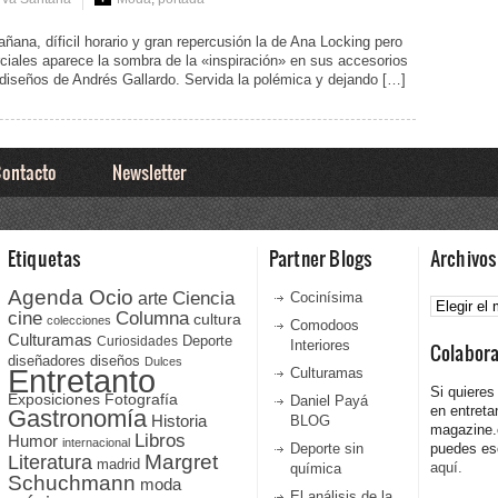
ana, díficil horario y gran repercusión la de Ana Locking pero
rciales aparece la sombra de la «inspiración» en sus accesorios
diseños de Andrés Gallardo. Servida la polémica y dejando […]
ontacto
Newsletter
Etiquetas
Partner Blogs
Archivos
Agenda Ocio
Ciencia
Archivos
arte
Cocinísima
cine
Columna
cultura
colecciones
Comodoos
Culturamas
Curiosidades
Deporte
Interiores
Colabor
diseñadores
diseños
Dulces
Entretanto
Culturamas
Si quieres
Fotografía
Exposiciones
Daniel Payá
en entreta
Gastronomía
Historia
BLOG
magazine
Libros
Humor
internacional
Deporte sin
puedes esc
Literatura
Margret
madrid
aquí.
química
Schuchmann
moda
El análisis de la