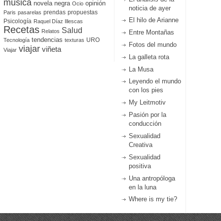
música
novela negra
opinión
Ocio
noticia de ayer
prendas
propuestas
Paris
pasarelas
El hilo de Arianne
Psicología
Raquel Díaz Illescas
Recetas
Salud
Relatos
Entre Montañas
tendencias
URO
Tecnología
texturas
Fotos del mundo
viajar
viñeta
Viajar
La galleta rota
La Musa
Leyendo el mundo
con los pies
My Leitmotiv
Pasión por la
conducción
Sexualidad
Creativa
Sexualidad
positiva
Una antropóloga
en la luna
Where is my tie?