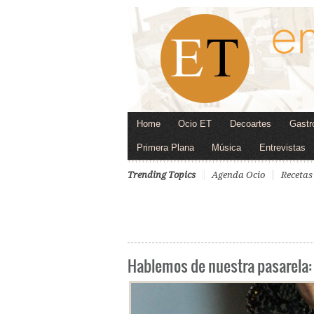
Home
Ocio ET
Decoartes
Gastr
Primera Plana
Música
Entrevistas
Trending Topics
Agenda Ocio
Recetas
Hablemos de nuestra pasarela: