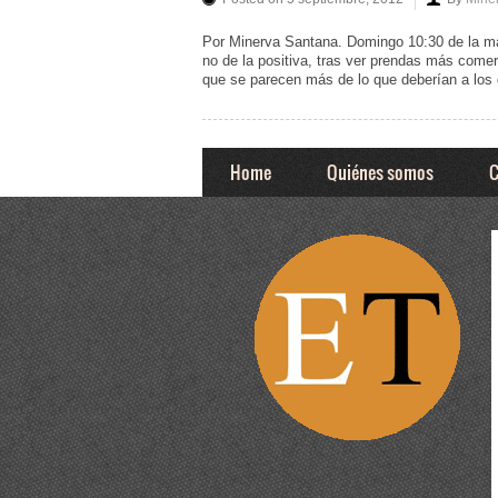
Por Minerva Santana. Domingo 10:30 de la mañ
no de la positiva, tras ver prendas más come
que se parecen más de lo que deberían a los 
Home
Quiénes somos
C