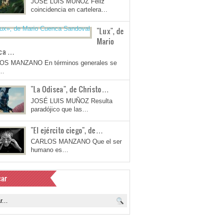
JOSÉ LUIS MUÑOZ Feliz
coincidencia en cartelera…
"Lux", de
Mario
ca …
OS MANZANO En términos generales se
a…
"La Odisea", de Christo…
JOSÉ LUIS MUÑOZ Resulta
paradójico que las…
"El ejército ciego", de…
CARLOS MANZANO Que el ser
humano es…
ar