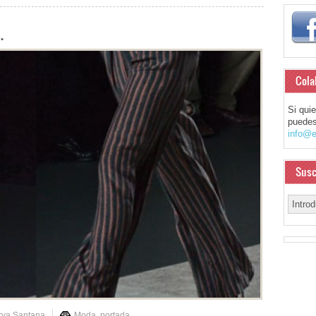
.
Cola
Si qui
puedes
info@e
Susc
rva Santana
Moda
,
portada