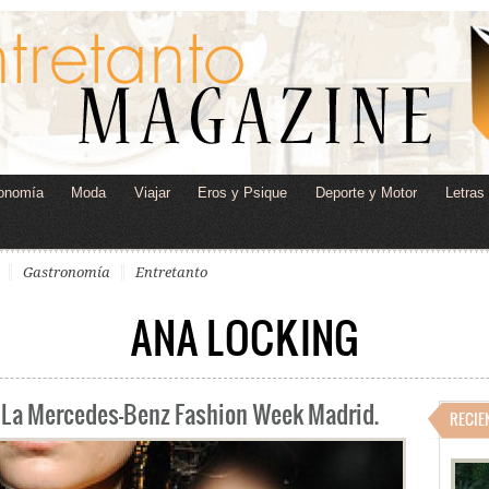
onomía
Moda
Viajar
Eros y Psique
Deporte y Motor
Letras
Gastronomía
Entretanto
ANA LOCKING
 La Mercedes-Benz Fashion Week Madrid.
RECIE