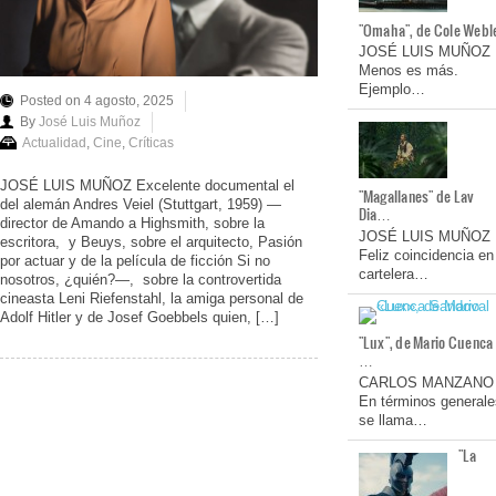
"Omaha", de Cole Webl
JOSÉ LUIS MUÑOZ
Menos es más.
Ejemplo…
Posted on 4 agosto, 2025
By
José Luis Muñoz
Actualidad
,
Cine
,
Críticas
JOSÉ LUIS MUÑOZ Excelente documental el
"Magallanes" de Lav
del alemán Andres Veiel (Stuttgart, 1959) —
Dia…
director de Amando a Highsmith, sobre la
JOSÉ LUIS MUÑOZ
escritora, y Beuys, sobre el arquitecto, Pasión
Feliz coincidencia en
por actuar y de la película de ficción Si no
cartelera…
nosotros, ¿quién?—, sobre la controvertida
cineasta Leni Riefenstahl, la amiga personal de
Adolf Hitler y de Josef Goebbels quien, […]
"Lux", de Mario Cuenca
…
CARLOS MANZANO
En términos generale
se llama…
"La