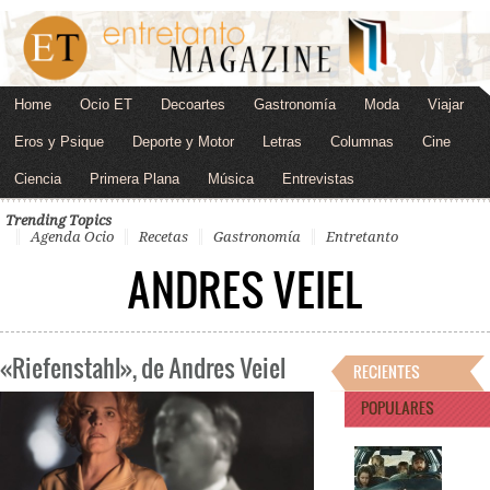
Home
Ocio ET
Decoartes
Gastronomía
Moda
Viajar
Eros y Psique
Deporte y Motor
Letras
Columnas
Cine
Ciencia
Primera Plana
Música
Entrevistas
Trending Topics
Agenda Ocio
Recetas
Gastronomía
Entretanto
ANDRES VEIEL
«Riefenstahl», de Andres Veiel
RECIENTES
POPULARES