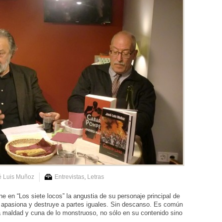
é Luis Muñoz
Entrevistas
,
Letras
 en “Los siete locos” la angustia de su personaje principal de
 apasiona y destruye a partes iguales. Sin descanso. Es común
 maldad y cuna de lo monstruoso, no sólo en su contenido sino