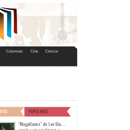
Columnas
Cine
Ciencia
NTES
POPULARES
"Magallanes" de Lav Dia…