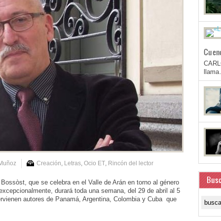
Cuen
CARL
llam
 Muñoz
Creación
,
Letras
,
Ocio ET
,
Rincón del lector
Busc
 Bossòst, que se celebra en el Valle de Arán en torno al género
excepcionalmente, durará toda una semana, del 29 de abril al 5
ntervienen autores de Panamá, Argentina, Colombia y Cuba que