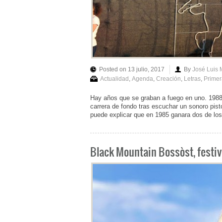
Posted on 13 julio, 2017
By
José Luis
Actualidad
,
Agenda
,
Creación
,
Letras
,
Primer
Hay años que se graban a fuego en uno. 1988.
carrera de fondo tras escuchar un sonoro pist
puede explicar que en 1985 ganara dos de los
Black Mountain Bossòst, festiva