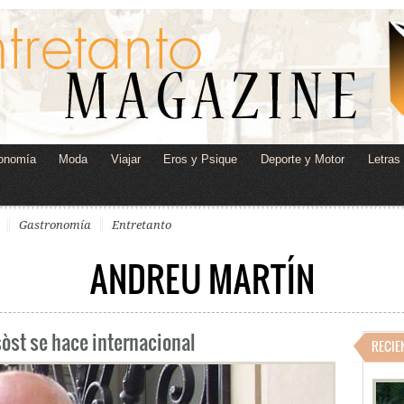
onomía
Moda
Viajar
Eros y Psique
Deporte y Motor
Letras
Gastronomía
Entretanto
ANDREU MARTÍN
sòst se hace internacional
RECIE