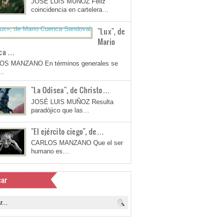
JOSÉ LUIS MUÑOZ Feliz
coincidencia en cartelera…
"Lux", de
Mario
ca …
OS MANZANO En términos generales se
a…
"La Odisea", de Christo…
JOSÉ LUIS MUÑOZ Resulta
paradójico que las…
"El ejército ciego", de…
CARLOS MANZANO Que el ser
humano es…
ar