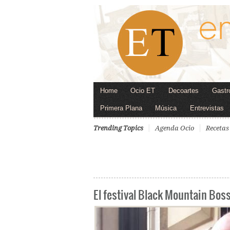
Home
Ocio ET
Decoartes
Gastr
Primera Plana
Música
Entrevistas
Trending Topics
Agenda Ocio
Recetas
El festival Black Mountain Bos