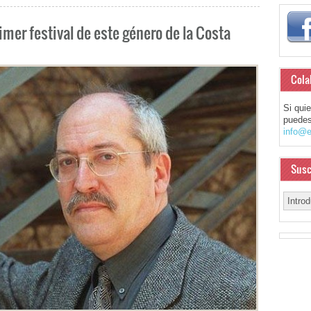
imer festival de este género de la Costa
Cola
Si qui
puedes
info@e
Susc