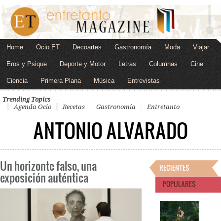
Home
Ocio ET
Decoartes
Gastronomía
Moda
Viajar
Eros y Psique
Deporte y Motor
Letras
Columnas
Cine
Ciencia
Primera Plana
Música
Entrevistas
Trending Topics
Agenda Ocio
Recetas
Gastronomía
Entretanto
ANTONIO ALVARADO
Un horizonte falso, una
RECIENTES
exposición auténtica
POPULARES