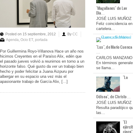
"Magallanes" de Lav
Dia…
JOSÉ LUIS MUÑOZ
Feliz coincidencia en
cartelera…
Posted on 15 septiembre, 2012
By
CC
Agenda
,
Ocio ET
,
portada
"Lux", de Mario Cuenca
…
Por Guillermina Royo-Villanova Hace un año nos
hicimos Creyentes en el Paraíso Alix, edén que
CARLOS MANZANO
el pasado jueves volvió a reunirnos en torno a un
En términos generale
horizonte falso. Qué gusto da ver un trabajo bien
se llama…
hecho y poder felicitar a Juana Aizpuru por
albergar en su espacio una vez más el
"La
apasionante trabajo de García Alix, […]
Odisea", de Christo…
JOSÉ LUIS MUÑOZ
Resulta paradójico q
las…
"El
ejérci
ciego"