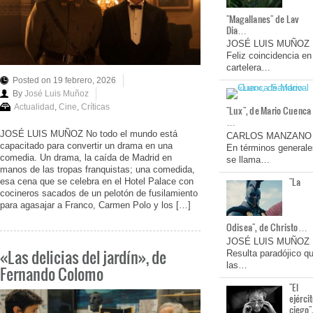
"Magallanes" de Lav
Dia…
JOSÉ LUIS MUÑOZ
Feliz coincidencia en
cartelera…
Posted on 19 febrero, 2026
By
José Luis Muñoz
Actualidad
,
Cine
,
Críticas
"Lux", de Mario Cuenca
…
JOSÉ LUIS MUÑOZ No todo el mundo está
CARLOS MANZANO
capacitado para convertir un drama en una
En términos generale
comedia. Un drama, la caída de Madrid en
se llama…
manos de las tropas franquistas; una comedida,
"La
esa cena que se celebra en el Hotel Palace con
cocineros sacados de un pelotón de fusilamiento
para agasajar a Franco, Carmen Polo y los […]
Odisea", de Christo…
JOSÉ LUIS MUÑOZ
«Las delicias del jardín», de
Resulta paradójico q
las…
Fernando Colomo
"El
ejérci
ciego"