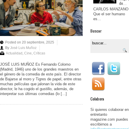
de…
CARLOS MANZANO
Que el ser humano
es…
Buscar
Posted on 20 septiembre, 2025
By
José Luis Muñoz
Actualidad
,
Cine
,
Críticas
JOSÉ LUIS MUÑOZ Es Fernando Colomo
(Madrid, 1946) uno de los grandes maestros en
el género de la comedia de este país. El director
de Bajarse al moro y Tigres de papel, entre otras
muchas películas que jalonan la vida de este
director, le ha cogido el gustillo, además, de
interpretar sus últimas comedias (lo […]
Colabora
Si quieres colaborar en
entretanto
magazine.com puedes
escribirnos a