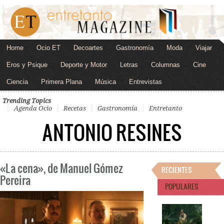
Home
Ocio ET
Decoartes
Gastronomía
Moda
Viajar
Eros y Psique
Deporte y Motor
Letras
Columnas
Cine
Ciencia
Primera Plana
Música
Entrevistas
Trending Topics
Agenda Ocio
Recetas
Gastronomía
Entretanto
ANTONIO RESINES
«La cena», de Manuel Gómez
RECIENTES
Pereira
POPULARES