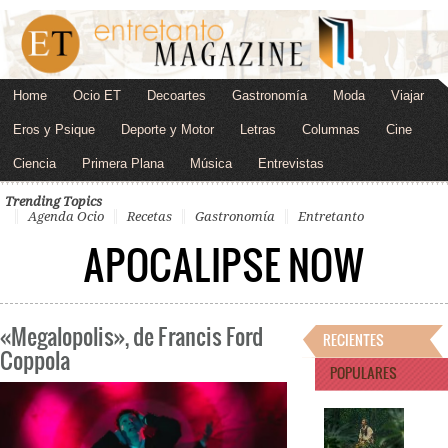
Home
Ocio ET
Decoartes
Gastronomía
Moda
Viajar
Eros y Psique
Deporte y Motor
Letras
Columnas
Cine
Ciencia
Primera Plana
Música
Entrevistas
Trending Topics
Agenda Ocio
Recetas
Gastronomía
Entretanto
APOCALIPSE NOW
«Megalopolis», de Francis Ford
RECIENTES
Coppola
POPULARES