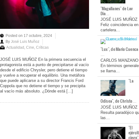
"Magallanes" de Lav
Dia…
JOSÉ LUIS MUÑOZ
Feliz coincidencia en
cartelera…
Posted on 17 octubre, 2024
By
José Luis Muñoz
Actualidad
,
Cine
,
Críticas
"Lux", de Mario Cuenca
…
JOSÉ LUIS MUÑOZ En la primera secuencia el
CARLOS MANZANO
protagonista está a punto de precipitarse al vacío
En términos generale
desde el edificio Chrysler, pero detiene el tiempo
se llama…
y vuelve a recuperar el equilibrio. Una metáfora
"La
que puede aplicarse a su director Francis Ford
Coppola que no detiene el tiempo y se precipita
al vacío más absoluto. ¿Dónde está […]
Odisea", de Christo…
JOSÉ LUIS MUÑOZ
Resulta paradójico q
las…
"El
ejérci
ciego"