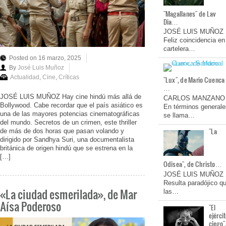
"Magallanes" de Lav
Dia…
JOSÉ LUIS MUÑOZ
Feliz coincidencia en
cartelera…
Posted on 16 marzo, 2025
By
José Luis Muñoz
Actualidad
,
Cine
,
Críticas
"Lux", de Mario Cuenca
…
JOSÉ LUIS MUÑOZ Hay cine hindú más allá de
CARLOS MANZANO
Bollywood. Cabe recordar que el país asiático es
En términos generale
una de las mayores potencias cinematográficas
se llama…
del mundo. Secretos de un crimen, este thriller
"La
de más de dos horas que pasan volando y
dirigido por Sandhya Suri, una documentalista
británica de origen hindú que se estrena en la
[…]
Odisea", de Christo…
JOSÉ LUIS MUÑOZ
Resulta paradójico q
«La ciudad esmerilada», de Mar
las…
Aísa Poderoso
"El
ejérci
ciego"