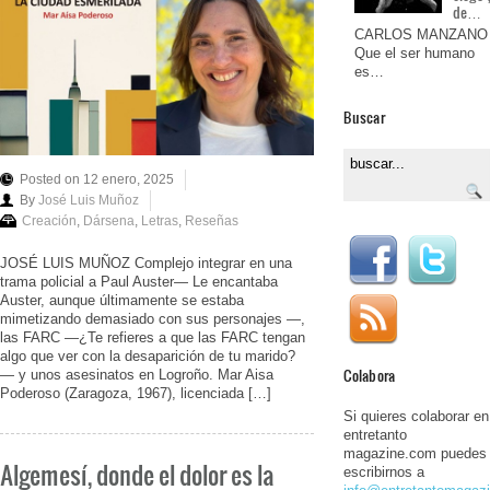
de…
CARLOS MANZANO
Que el ser humano
es…
Buscar
Posted on 12 enero, 2025
By
José Luis Muñoz
Creación
,
Dársena
,
Letras
,
Reseñas
JOSÉ LUIS MUÑOZ Complejo integrar en una
trama policial a Paul Auster— Le encantaba
Auster, aunque últimamente se estaba
mimetizando demasiado con sus personajes —,
las FARC —¿Te refieres a que las FARC tengan
algo que ver con la desaparición de tu marido?
Colabora
— y unos asesinatos en Logroño. Mar Aisa
Poderoso (Zaragoza, 1967), licenciada […]
Si quieres colaborar en
entretanto
magazine.com puedes
Algemesí, donde el dolor es la
escribirnos a