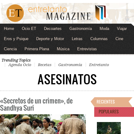
Home
Ocio ET
Decoartes
Gastronomía
Moda
Viajar
Eros y Psique
Deporte y Motor
Letras
Columnas
Cine
Ciencia
Primera Plana
Música
Entrevistas
Trending Topics
Agenda Ocio
Recetas
Gastronomía
Entretanto
ASESINATOS
«Secretos de un crimen», de
RECIENTES
Sandhya Suri
POPULARES