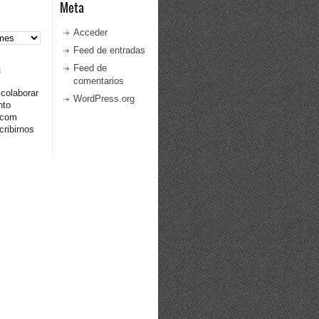
Meta
Acceder
Feed de entradas
a
Feed de
comentarios
 colaborar
WordPress.org
nto
.com
ribirnos