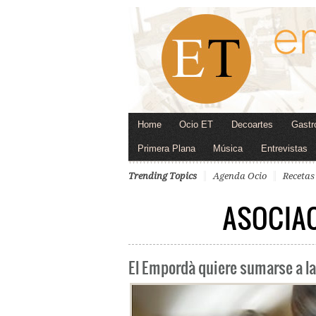
Home
Ocio ET
Decoartes
Gastr
Primera Plana
Música
Entrevistas
Trending Topics
Agenda Ocio
Recetas
ASOCIAC
El Empordà quiere sumarse a la