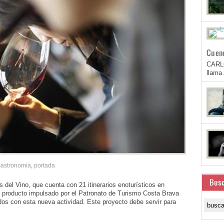
Cuen
CARL
llam
astronomía
,
portada
Busc
el Vino, que cuenta con 21 itinerarios enoturísticos en
e producto impulsado por el Patronato de Turismo Costa Brava
ados con esta nueva actividad. Este proyecto debe servir para