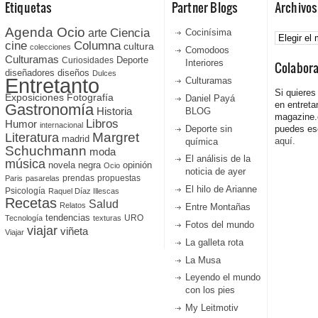
Etiquetas
Partner Blogs
Archivos
Agenda Ocio
Ciencia
Archivos
arte
Cocinísima
cine
Columna
cultura
colecciones
Comodoos
Culturamas
Curiosidades
Deporte
Interiores
Colabor
diseñadores
diseños
Dulces
Entretanto
Culturamas
Si quieres
Fotografía
Exposiciones
Daniel Payá
en entreta
Gastronomía
Historia
BLOG
magazine
Libros
Humor
internacional
Deporte sin
puedes esc
Literatura
Margret
madrid
aquí.
química
Schuchmann
moda
El análisis de la
música
novela negra
opinión
Ocio
noticia de ayer
prendas
propuestas
Paris
pasarelas
El hilo de Arianne
Psicología
Raquel Díaz Illescas
Recetas
Salud
Relatos
Entre Montañas
tendencias
URO
Tecnología
texturas
Fotos del mundo
viajar
viñeta
Viajar
La galleta rota
La Musa
Leyendo el mundo
con los pies
My Leitmotiv