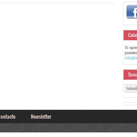
Cola
Si qui
puedes
info@e
Susc
ontacto
Newsletter