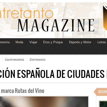
onomía
Moda
Viajar
Eros y Psique
Deporte y Motor
Letras
Gastronomía
Entretanto
IÓN ESPAÑOLA DE CIUDADES 
 marca Rutas del Vino
RECIE