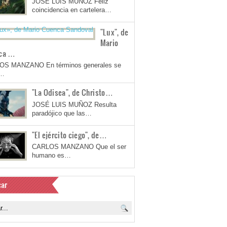
JOSÉ LUIS MUÑOZ Feliz
coincidencia en cartelera…
"Lux", de
Mario
ca …
OS MANZANO En términos generales se
a…
"La Odisea", de Christo…
JOSÉ LUIS MUÑOZ Resulta
paradójico que las…
"El ejército ciego", de…
CARLOS MANZANO Que el ser
humano es…
ar