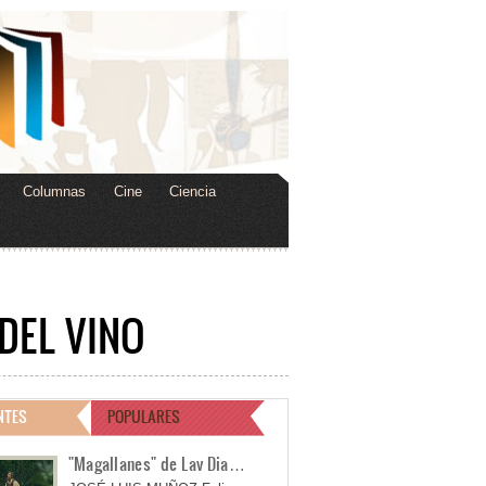
Columnas
Cine
Ciencia
DEL VINO
NTES
POPULARES
"Magallanes" de Lav Dia…