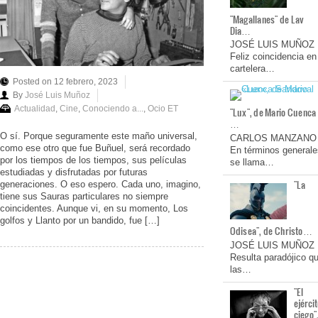
"Magallanes" de Lav
Dia…
JOSÉ LUIS MUÑOZ
Feliz coincidencia en
cartelera…
Posted on 12 febrero, 2023
By
José Luis Muñoz
Actualidad
,
Cine
,
Conociendo a...
,
Ocio ET
"Lux", de Mario Cuenca
…
O sí. Porque seguramente este maño universal,
CARLOS MANZANO
como ese otro que fue Buñuel, será recordado
En términos generale
por los tiempos de los tiempos, sus películas
se llama…
estudiadas y disfrutadas por futuras
"La
generaciones. O eso espero. Cada uno, imagino,
tiene sus Sauras particulares no siempre
coincidentes. Aunque vi, en su momento, Los
golfos y Llanto por un bandido, fue […]
Odisea", de Christo…
JOSÉ LUIS MUÑOZ
Resulta paradójico q
las…
"El
ejérci
ciego"