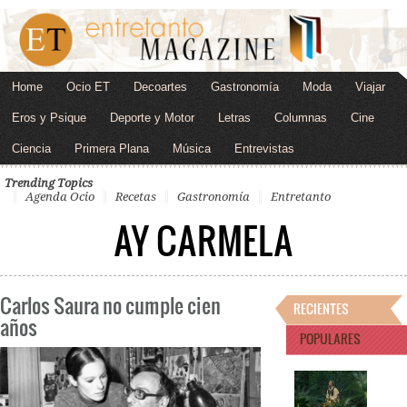
Home
Ocio ET
Decoartes
Gastronomía
Moda
Viajar
Eros y Psique
Deporte y Motor
Letras
Columnas
Cine
Ciencia
Primera Plana
Música
Entrevistas
Trending Topics
Agenda Ocio
Recetas
Gastronomía
Entretanto
AY CARMELA
Carlos Saura no cumple cien
RECIENTES
años
POPULARES