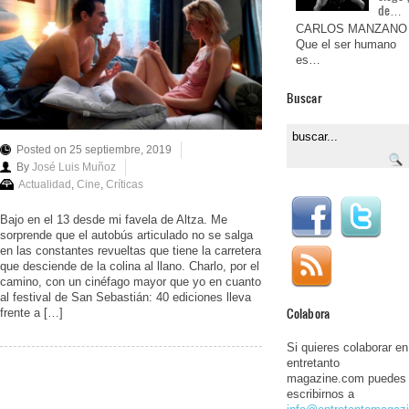
de…
CARLOS MANZANO
Que el ser humano
es…
Buscar
Posted on 25 septiembre, 2019
By
José Luis Muñoz
Actualidad
,
Cine
,
Críticas
Bajo en el 13 desde mi favela de Altza. Me
sorprende que el autobús articulado no se salga
en las constantes revueltas que tiene la carretera
que desciende de la colina al llano. Charlo, por el
camino, con un cinéfago mayor que yo en cuanto
al festival de San Sebastián: 40 ediciones lleva
Colabora
frente a […]
Si quieres colaborar en
entretanto
magazine.com puedes
escribirnos a