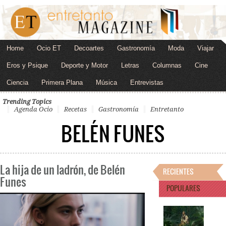
Home
Ocio ET
Decoartes
Gastronomía
Moda
Viajar
Eros y Psique
Deporte y Motor
Letras
Columnas
Cine
Ciencia
Primera Plana
Música
Entrevistas
Trending Topics
Agenda Ocio
Recetas
Gastronomía
Entretanto
BELÉN FUNES
La hija de un ladrón, de Belén
RECIENTES
Funes
POPULARES