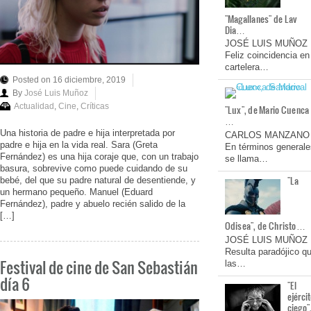
"Magallanes" de Lav
Dia…
JOSÉ LUIS MUÑOZ
Feliz coincidencia en
cartelera…
Posted on 16 diciembre, 2019
By
José Luis Muñoz
Actualidad
,
Cine
,
Críticas
"Lux", de Mario Cuenca
…
Una historia de padre e hija interpretada por
CARLOS MANZANO
padre e hija en la vida real. Sara (Greta
En términos generale
Fernández) es una hija coraje que, con un trabajo
se llama…
basura, sobrevive como puede cuidando de su
"La
bebé, del que su padre natural de desentiende, y
un hermano pequeño. Manuel (Eduard
Fernández), padre y abuelo recién salido de la
[…]
Odisea", de Christo…
JOSÉ LUIS MUÑOZ
Resulta paradójico q
Festival de cine de San Sebastián
las…
día 6
"El
ejérci
ciego"