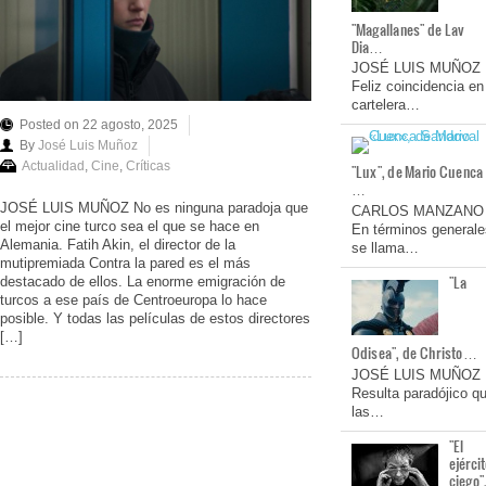
"Magallanes" de Lav
Dia…
JOSÉ LUIS MUÑOZ
Feliz coincidencia en
cartelera…
Posted on 22 agosto, 2025
By
José Luis Muñoz
Actualidad
,
Cine
,
Críticas
"Lux", de Mario Cuenca
…
JOSÉ LUIS MUÑOZ No es ninguna paradoja que
CARLOS MANZANO
el mejor cine turco sea el que se hace en
En términos generale
Alemania. Fatih Akin, el director de la
se llama…
mutipremiada Contra la pared es el más
"La
destacado de ellos. La enorme emigración de
turcos a ese país de Centroeuropa lo hace
posible. Y todas las películas de estos directores
[…]
Odisea", de Christo…
JOSÉ LUIS MUÑOZ
Resulta paradójico q
las…
"El
ejérci
ciego"