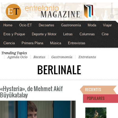
Home
Ocio ET
Decoartes
Gastronomía
Moda
Viajar
Eros y Psique
Deporte y Motor
Letras
Columnas
Cine
Ciencia
Primera Plana
Música
Entrevistas
Trending Topics
Agenda Ocio
Recetas
Gastronomía
Entretanto
BERLINALE
«Hysteria», de Mehmet Akif
RECIENTES
Büyükatalay
POPULARES