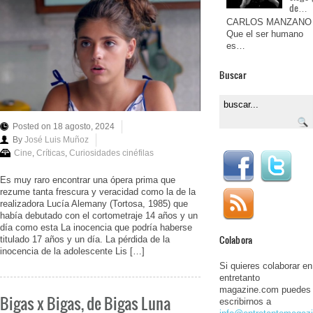
de…
CARLOS MANZANO
Que el ser humano
es…
Buscar
Posted on 18 agosto, 2024
By
José Luis Muñoz
Cine
,
Críticas
,
Curiosidades cinéfilas
Es muy raro encontrar una ópera prima que
rezume tanta frescura y veracidad como la de la
realizadora Lucía Alemany (Tortosa, 1985) que
había debutado con el cortometraje 14 años y un
día como esta La inocencia que podría haberse
Colabora
titulado 17 años y un día. La pérdida de la
inocencia de la adolescente Lis […]
Si quieres colaborar en
entretanto
magazine.com puedes
Bigas x Bigas, de Bigas Luna
escribirnos a