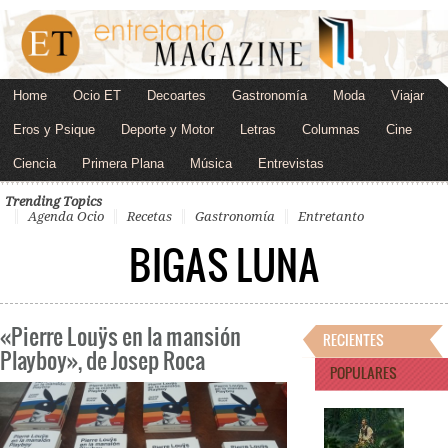
Home
Ocio ET
Decoartes
Gastronomía
Moda
Viajar
Eros y Psique
Deporte y Motor
Letras
Columnas
Cine
Ciencia
Primera Plana
Música
Entrevistas
Trending Topics
Agenda Ocio
Recetas
Gastronomía
Entretanto
BIGAS LUNA
«Pierre Louÿs en la mansión
RECIENTES
Playboy», de Josep Roca
POPULARES