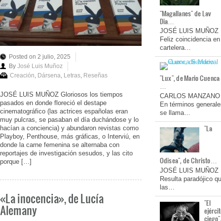
"Magallanes" de Lav
Dia…
JOSÉ LUIS MUÑOZ
Feliz coincidencia en
cartelera…
Posted on 2 julio, 2025
By
José Luis Muñoz
Creación
,
Dársena
,
Letras
,
Reseñas
"Lux", de Mario Cuenca
…
JOSÉ LUIS MUÑOZ Gloriosos los tiempos
CARLOS MANZANO
pasados en donde floreció el destape
En términos generale
cinematográfico (las actrices españolas eran
se llama…
muy pulcras, se pasaban el día duchándose y lo
"La
hacían a conciencia) y abundaron revistas como
Playboy, Penthouse, más gráficas, o Interviú, en
donde la carne femenina se alternaba con
reportajes de investigación sesudos, y las cito
Odisea", de Christo…
porque […]
JOSÉ LUIS MUÑOZ
Resulta paradójico q
las…
«La inocencia», de Lucía
"El
Alemany
ejérci
ciego"