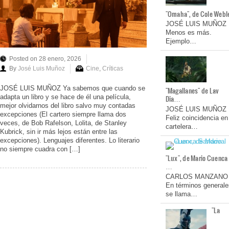
"Omaha", de Cole Webl
JOSÉ LUIS MUÑOZ
Menos es más.
Ejemplo…
Posted on 28 enero, 2026
By
José Luis Muñoz
Cine
,
Críticas
JOSÉ LUIS MUÑOZ Ya sabemos que cuando se
"Magallanes" de Lav
adapta un libro y se hace de él una película,
Dia…
mejor olvidarnos del libro salvo muy contadas
JOSÉ LUIS MUÑOZ
excepciones (El cartero siempre llama dos
Feliz coincidencia en
veces, de Bob Rafelson, Lolita, de Stanley
cartelera…
Kubrick, sin ir más lejos están entre las
excepciones). Lenguajes diferentes. Lo literario
no siempre cuadra con […]
"Lux", de Mario Cuenca
…
CARLOS MANZANO
En términos generale
se llama…
"La