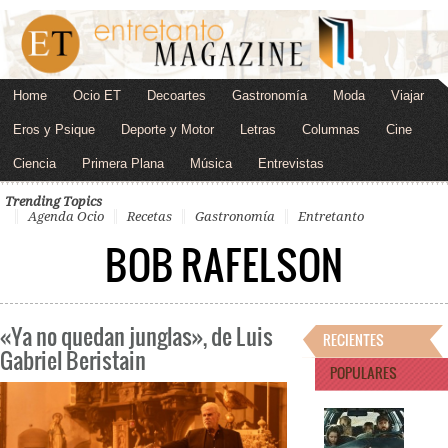
Home
Ocio ET
Decoartes
Gastronomía
Moda
Viajar
Eros y Psique
Deporte y Motor
Letras
Columnas
Cine
Ciencia
Primera Plana
Música
Entrevistas
Trending Topics
Agenda Ocio
Recetas
Gastronomía
Entretanto
BOB RAFELSON
«Ya no quedan junglas», de Luis
RECIENTES
Gabriel Beristain
POPULARES