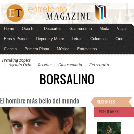
Home
Ocio ET
Decoartes
Gastronomía
Moda
Viajar
Eros y Psique
Deporte y Motor
Letras
Columnas
Cine
Ciencia
Primera Plana
Música
Entrevistas
Trending Topics
Agenda Ocio
Recetas
Gastronomía
Entretanto
BORSALINO
El hombre más bello del mundo
RECIENTES
POPULARES