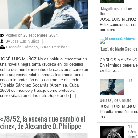
"Magallanes" de Lav
Dia…
JOSÉ LUIS MUÑOZ
Feliz coincidencia en
cartelera…
Posted on 23 septiembre, 2024
By
José Luis Muñoz
Creación
,
Dársena
,
Letras
,
Reseñas
"Lux", de Mario Cuenca
…
JOSÉ LUIS MUÑOZ No es habitual encontrar en
CARLOS MANZANO
una novela negra tanta crudeza en los detalles
En términos generale
sobre desmembramientos de cadáveres como en
se llama…
este sorpresivo relato llamada Insomnes, pero
"La
dada a la profesión de su autora se entiende.
Violeida Sánchez Socarrás (Artemisa, Cuba,
1969) es médico y trabajó como profesora
universitaria en el Instituto Superior de […]
Odisea", de Christo…
JOSÉ LUIS MUÑOZ
Resulta paradójico q
«78/52, la escena que cambió el
las…
cine», de Alexandre O. Philippe
"El
ejérci
ciego"