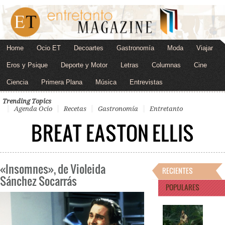
Home
Ocio ET
Decoartes
Gastronomía
Moda
Viajar
Eros y Psique
Deporte y Motor
Letras
Columnas
Cine
Ciencia
Primera Plana
Música
Entrevistas
Trending Topics
Agenda Ocio
Recetas
Gastronomía
Entretanto
BREAT EASTON ELLIS
«Insomnes», de Violeida
RECIENTES
Sánchez Socarrás
POPULARES