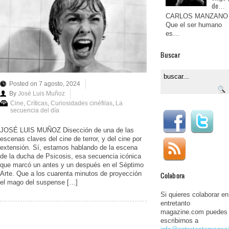
de…
CARLOS MANZANO
Que el ser humano
es…
Buscar
Posted on 7 agosto, 2024
By
José Luis Muñoz
Cine
,
Críticas
,
Curiosidades cinéfilas
,
La
secuencia del día
JOSÉ LUIS MUÑOZ Disección de una de las
escenas claves del cine de terror, y del cine por
extensión. Sí, estamos hablando de la escena
de la ducha de Psicosis, esa secuencia icónica
que marcó un antes y un después en el Séptimo
Arte. Que a los cuarenta minutos de proyección
Colabora
el mago del suspense […]
Si quieres colaborar en
entretanto
magazine.com puedes
escribirnos a