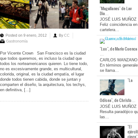
"Magallanes" de Lav
Dia…
JOSÉ LUIS MUÑOZ
Feliz coincidencia en
cartelera…
Posted on 9 enero, 2012
By
CC
Gastronomía
"Lux", de Mario Cuenca
…
Por Vicente Crown San Francisco es la ciudad
que todos queremos, es incluso la ciudad que
CARLOS MANZANO
todos los norteamericanos quieren. Lo tiene todo,
En términos generale
no es excesivamente grande, es multicultural,
se llama…
colorida, original, es la ciudad empatía, el lugar
donde todos tienen cabida, donde se juntan y
"La
comparten el diseño, la arquitectura, los techys,
en definitiva, […]
Odisea", de Christo…
JOSÉ LUIS MUÑOZ
Resulta paradójico q
las…
"El
ejérci
ciego"