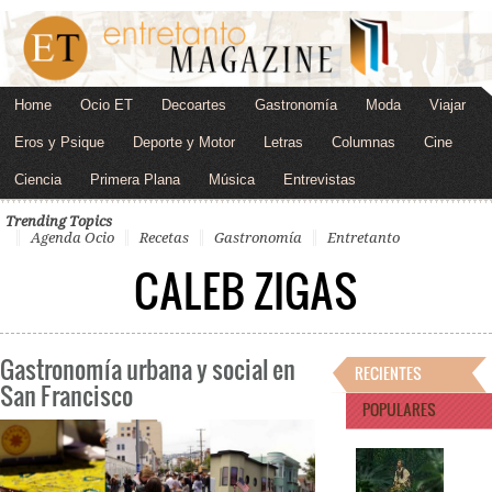
Home
Ocio ET
Decoartes
Gastronomía
Moda
Viajar
Eros y Psique
Deporte y Motor
Letras
Columnas
Cine
Ciencia
Primera Plana
Música
Entrevistas
Trending Topics
Agenda Ocio
Recetas
Gastronomía
Entretanto
CALEB ZIGAS
Gastronomía urbana y social en
RECIENTES
San Francisco
POPULARES