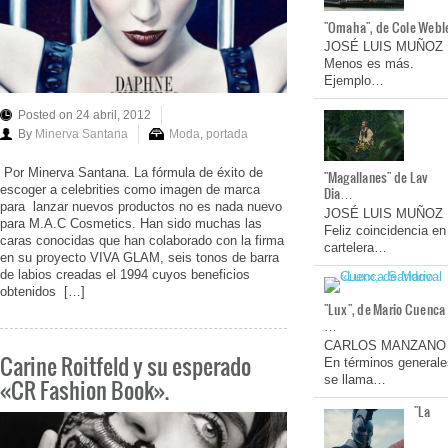
"Omaha", de Cole Webl
JOSÉ LUIS MUÑOZ
Menos es más.
Ejemplo…
Posted on 24 abril, 2012
By
Minerva Santana
Moda
,
portada
Por Minerva Santana. La fórmula de éxito de
"Magallanes" de Lav
escoger a celebrities como imagen de marca
Dia…
para lanzar nuevos productos no es nada nuevo
JOSÉ LUIS MUÑOZ
para M.A.C Cosmetics. Han sido muchas las
Feliz coincidencia en
caras conocidas que han colaborado con la firma
cartelera…
en su proyecto VIVA GLAM, seis tonos de barra
de labios creadas el 1994 cuyos beneficios
obtenidos […]
"Lux", de Mario Cuenca
…
CARLOS MANZANO
Carine Roitfeld y su esperado
En términos generale
se llama…
«CR Fashion Book».
"La