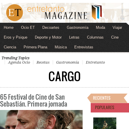
Home
Ocio ET
Decoartes
Gastronomía
Moda
Viajar
Eros y Psique
Deporte y Motor
Letras
Columnas
Cine
Ciencia
Primera Plana
Música
Entrevistas
Trending Topics
Agenda Ocio
Recetas
Gastronomía
Entretanto
CARGO
65 Festival de Cine de San
RECIENTES
Sebastián. Primera jornada
POPULARES