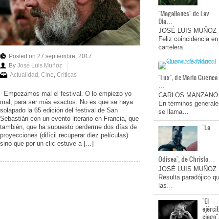
"Magallanes" de Lav
Dia…
JOSÉ LUIS MUÑOZ
Feliz coincidencia en
cartelera…
Posted on 27 septiembre, 2017
By
José Luis Muñoz
Actualidad
,
Cine
,
Críticas
"Lux", de Mario Cuenca
…
Empezamos mal el festival. O lo empiezo yo
CARLOS MANZANO
mal, para ser más exactos. No es que se haya
En términos generale
solapado la 65 edición del festival de San
se llama…
Sebastián con un evento literario en Francia, que
"La
también, que ha supuesto perderme dos días de
proyecciones (difícil recuperar diez películas)
sino que por un clic estuve a […]
Odisea", de Christo…
JOSÉ LUIS MUÑOZ
Resulta paradójico q
las…
"El
ejérci
ciego"