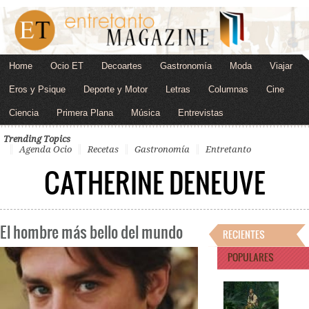
Home
Ocio ET
Decoartes
Gastronomía
Moda
Viajar
Eros y Psique
Deporte y Motor
Letras
Columnas
Cine
Ciencia
Primera Plana
Música
Entrevistas
Trending Topics
Agenda Ocio
Recetas
Gastronomía
Entretanto
CATHERINE DENEUVE
El hombre más bello del mundo
RECIENTES
POPULARES