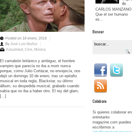
de…
CARLOS MANZANO
Que el ser humano
es…
Buscar
Posted on 18 enero, 2016
By
José Luis Muñoz
Actualidad
,
Cine
,
Música
El camaleón británico y ambiguo, el hombre
vampiro que parecía no iba a morir nunca
porque, como Julio Cortázar, no envejecía, nos
dejó un domingo 10 de enero, tras un epitafio
musical en toda regla, Blackstar, su último
álbum, su despedida musical, grabado cuando
sabía que no iba a haber otro. El rey del glam,
[…]
Colabora
Si quieres colaborar en
entretanto
magazine.com puedes
escribirnos a