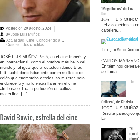
"Magallanes" de Lav
Dia…
JOSÉ LUIS MUÑOZ
Feliz coincidencia en
Posted on 20 agosto, 2024
cartelera…
By
José Luis Muñoz
Actualidad
,
Cine
,
Conociendo a...
,
Curiosidades cinéfilas
"Lux", de Mario Cuenca
…
JOSÉ LUIS MUÑOZ Pasó, en el cine francés y
CARLOS MANZANO
en internacional, como el hombre más bello del
En términos generale
mundo y, al igual que el estadounidense Brad
se llama…
Pitt, luchó denodadamente contra su físico de
galán que enamoraba a todas las mujeres para
"La
endurecerlo y no lo encasillaran en el cine
almibarado. Era la perfección en belleza
masculina, […]
Odisea", de Christo…
JOSÉ LUIS MUÑOZ
Resulta paradójico q
David Bowie, estrella del cine
las…
"El
ejérci
ciego"