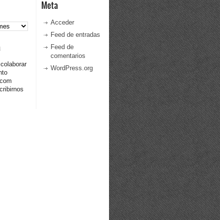
Meta
Acceder
Feed de entradas
a
Feed de
comentarios
 colaborar
WordPress.org
nto
.com
ribirnos