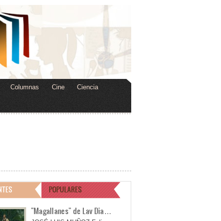
Columnas
Cine
Ciencia
NTES
POPULARES
"Magallanes" de Lav Dia…