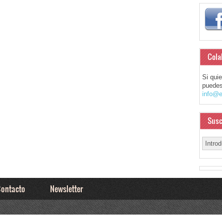
Cola
Si qui
puedes
info@e
Susc
ontacto
Newsletter