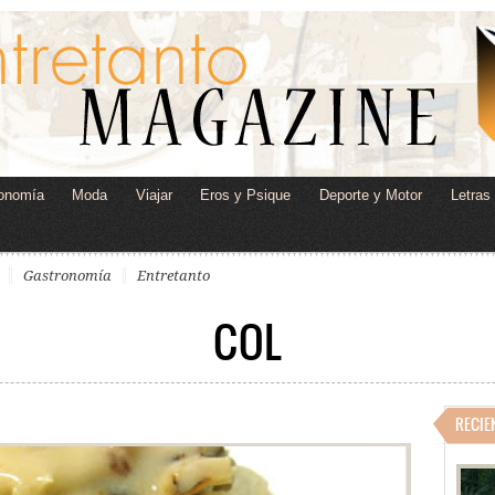
onomía
Moda
Viajar
Eros y Psique
Deporte y Motor
Letras
Gastronomía
Entretanto
COL
RECIE