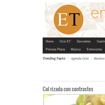
Home
Ocio ET
Decoartes
Gastr
Primera Plana
Música
Entrevistas
Trending Topics
Agenda Ocio
Recetas
Col rizada con contrastes