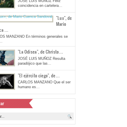
JOSÉ LUIS MUÑOZ Feliz
coincidencia en cartelera…
"Lux", de
Mario
ca …
OS MANZANO En términos generales se
a…
"La Odisea", de Christo…
JOSÉ LUIS MUÑOZ Resulta
paradójico que las…
"El ejército ciego", de…
CARLOS MANZANO Que el ser
humano es…
ar