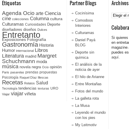
Etiquetas
Partner Blogs
Archivos
Agenda Ocio
Ciencia
Archivos
arte
Cocinísima
cine
Columna
cultura
colecciones
Comodoos
Culturamas
Curiosidades
Deporte
Interiores
Colabor
diseñadores
diseños
Dulces
Entretanto
Culturamas
Si quieres
Fotografía
Exposiciones
Daniel Payá
en entreta
Gastronomía
Historia
BLOG
magazine
Libros
Humor
internacional
Deporte sin
puedes esc
Literatura
Margret
madrid
aquí.
química
Schuchmann
moda
El análisis de la
música
novela negra
opinión
Ocio
noticia de ayer
prendas
propuestas
Paris
pasarelas
El hilo de Arianne
Psicología
Raquel Díaz Illescas
Recetas
Salud
Relatos
Entre Montañas
tendencias
URO
Tecnología
texturas
Fotos del mundo
viajar
viñeta
Viajar
La galleta rota
La Musa
Leyendo el mundo
con los pies
My Leitmotiv