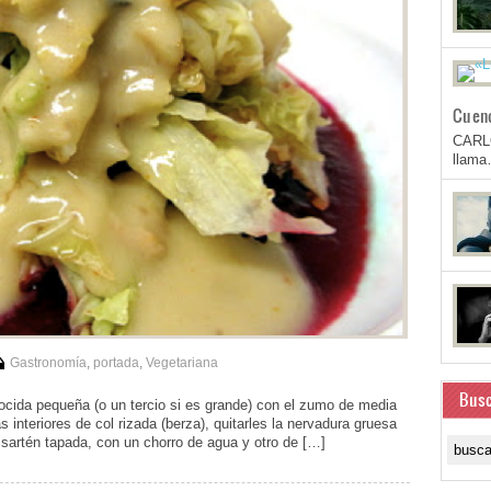
Cuen
CARL
llam
Gastronomía
,
portada
,
Vegetariana
Busc
cida pequeña (o un tercio si es grande) con el zumo de media
s interiores de col rizada (berza), quitarles la nervadura gruesa
a sartén tapada, con un chorro de agua y otro de […]