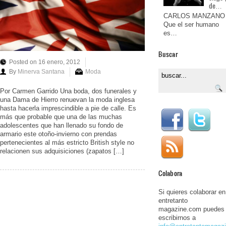
de…
CARLOS MANZANO
Que el ser humano
es…
Buscar
Posted on 16 enero, 2012
By
Minerva Santana
Moda
Por Carmen Garrido Una boda, dos funerales y
una Dama de Hierro renuevan la moda inglesa
hasta hacerla imprescindible a pie de calle. Es
más que probable que una de las muchas
adolescentes que han llenado su fondo de
armario este otoño-invierno con prendas
pertenecientes al más estricto British style no
relacionen sus adquisiciones (zapatos […]
Colabora
Si quieres colaborar en
entretanto
magazine.com puedes
escribirnos a