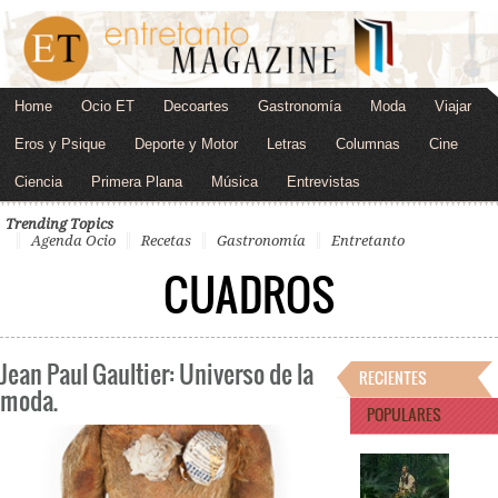
Home
Ocio ET
Decoartes
Gastronomía
Moda
Viajar
Eros y Psique
Deporte y Motor
Letras
Columnas
Cine
Ciencia
Primera Plana
Música
Entrevistas
Trending Topics
Agenda Ocio
Recetas
Gastronomía
Entretanto
CUADROS
Jean Paul Gaultier: Universo de la
RECIENTES
moda.
POPULARES