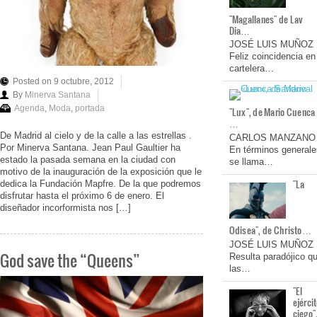
"Magallanes" de Lav
Dia…
JOSÉ LUIS MUÑOZ
Feliz coincidencia en
cartelera…
Posted on 9 octubre, 2012
By
Minerva Santana
Agenda
,
Moda
,
portada
"Lux", de Mario Cuenca
…
De Madrid al cielo y de la calle a las estrellas .
CARLOS MANZANO
Por Minerva Santana. Jean Paul Gaultier ha
En términos generale
estado la pasada semana en la ciudad con
se llama…
motivo de la inauguración de la exposición que le
"La
dedica la Fundación Mapfre. De la que podremos
disfrutar hasta el próximo 6 de enero. El
diseñador incorformista nos […]
Odisea", de Christo…
JOSÉ LUIS MUÑOZ
God save the “Queens”
Resulta paradójico q
las…
"El
ejérci
ciego"