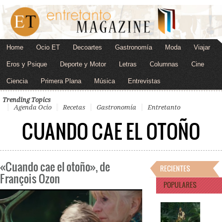
Home
Ocio ET
Decoartes
Gastronomía
Moda
Viajar
Eros y Psique
Deporte y Motor
Letras
Columnas
Cine
Ciencia
Primera Plana
Música
Entrevistas
Trending Topics
Agenda Ocio
Recetas
Gastronomía
Entretanto
CUANDO CAE EL OTOÑO
«Cuando cae el otoño», de
RECIENTES
François Ozon
POPULARES