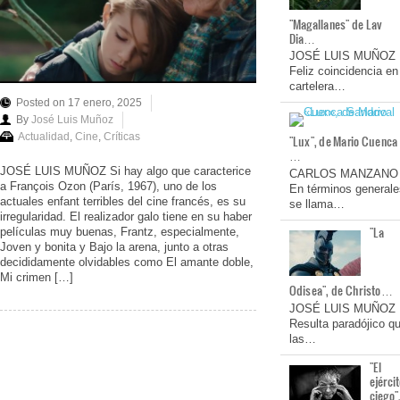
"Magallanes" de Lav
Dia…
JOSÉ LUIS MUÑOZ
Feliz coincidencia en
cartelera…
Posted on 17 enero, 2025
By
José Luis Muñoz
Actualidad
,
Cine
,
Críticas
"Lux", de Mario Cuenca
…
JOSÉ LUIS MUÑOZ Si hay algo que caracterice
CARLOS MANZANO
a François Ozon (París, 1967), uno de los
En términos generale
actuales enfant terribles del cine francés, es su
se llama…
irregularidad. El realizador galo tiene en su haber
"La
películas muy buenas, Frantz, especialmente,
Joven y bonita y Bajo la arena, junto a otras
decididamente olvidables como El amante doble,
Mi crimen […]
Odisea", de Christo…
JOSÉ LUIS MUÑOZ
Resulta paradójico q
las…
"El
ejérci
ciego"