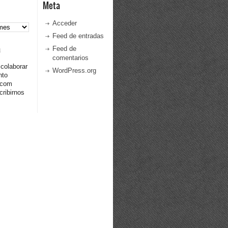
Meta
Acceder
Feed de entradas
a
Feed de
comentarios
 colaborar
WordPress.org
nto
.com
ribirnos