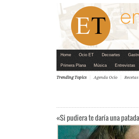
Home
Ocio ET
Decoartes
Gastr
Primera Plana
Música
Entrevistas
Trending Topics
Agenda Ocio
Recetas
«Si pudiera te daría una patad