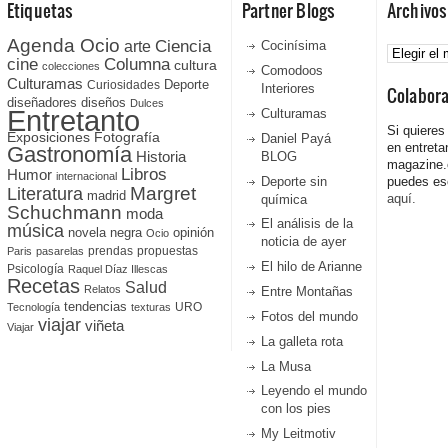
Etiquetas
Partner Blogs
Archivos
Agenda Ocio
Ciencia
Archivos
arte
Cocinísima
cine
Columna
cultura
colecciones
Comodoos
Culturamas
Curiosidades
Deporte
Interiores
Colabor
diseñadores
diseños
Dulces
Entretanto
Culturamas
Si quieres
Fotografía
Exposiciones
Daniel Payá
en entreta
Gastronomía
Historia
BLOG
magazine
Libros
Humor
internacional
Deporte sin
puedes esc
Literatura
Margret
madrid
aquí.
química
Schuchmann
moda
El análisis de la
música
novela negra
opinión
Ocio
noticia de ayer
prendas
propuestas
Paris
pasarelas
El hilo de Arianne
Psicología
Raquel Díaz Illescas
Recetas
Salud
Relatos
Entre Montañas
tendencias
URO
Tecnología
texturas
Fotos del mundo
viajar
viñeta
Viajar
La galleta rota
La Musa
Leyendo el mundo
con los pies
My Leitmotiv