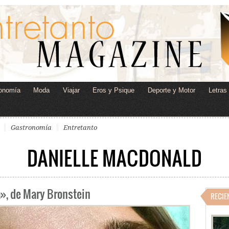
onomía
Moda
Viajar
Eros y Psique
Deporte y Motor
Letras
Gastronomía
Entretanto
DANIELLE MACDONALD
a», de Mary Bronstein
RECIE