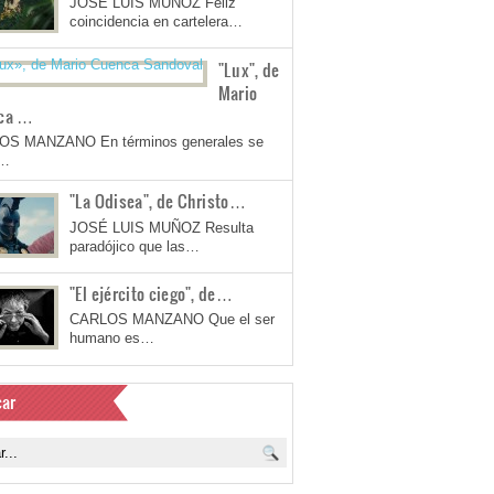
JOSÉ LUIS MUÑOZ Feliz
coincidencia en cartelera…
"Lux", de
Mario
ca …
OS MANZANO En términos generales se
a…
"La Odisea", de Christo…
JOSÉ LUIS MUÑOZ Resulta
paradójico que las…
"El ejército ciego", de…
CARLOS MANZANO Que el ser
humano es…
ar