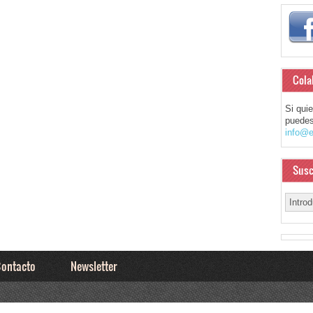
Cola
Si qui
puedes
info@e
Susc
ontacto
Newsletter