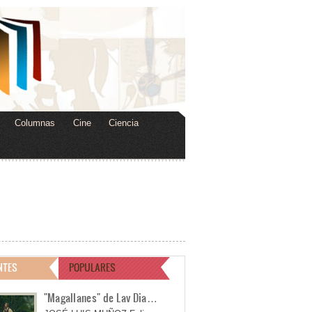
Columnas
Cine
Ciencia
NTES
POPULARES
"Magallanes" de Lav Dia…