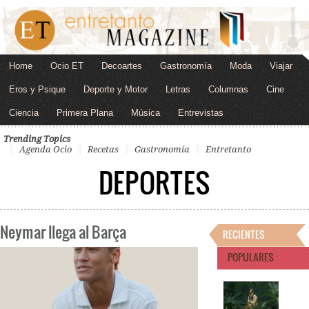
Home
Ocio ET
Decoartes
Gastronomía
Moda
Viajar
Eros y Psique
Deporte y Motor
Letras
Columnas
Cine
Ciencia
Primera Plana
Música
Entrevistas
Trending Topics
Agenda Ocio
Recetas
Gastronomía
Entretanto
DEPORTES
Neymar llega al Barça
RECIENTES
POPULARES