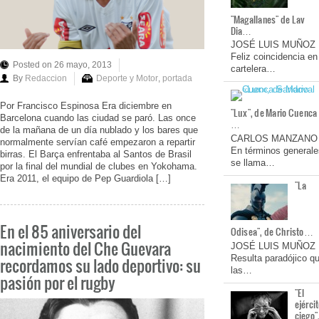
"Magallanes" de Lav
Dia…
JOSÉ LUIS MUÑOZ
Feliz coincidencia en
Posted on 26 mayo, 2013
cartelera…
By
Redaccion
Deporte y Motor
,
portada
Por Francisco Espinosa Era diciembre en
"Lux", de Mario Cuenca
Barcelona cuando las ciudad se paró. Las once
…
de la mañana de un día nublado y los bares que
CARLOS MANZANO
normalmente servían café empezaron a repartir
En términos generale
birras. El Barça enfrentaba al Santos de Brasil
se llama…
por la final del mundial de clubes en Yokohama.
Era 2011, el equipo de Pep Guardiola […]
"La
En el 85 aniversario del
Odisea", de Christo…
nacimiento del Che Guevara
JOSÉ LUIS MUÑOZ
Resulta paradójico q
recordamos su lado deportivo: su
las…
pasión por el rugby
"El
ejérci
ciego"