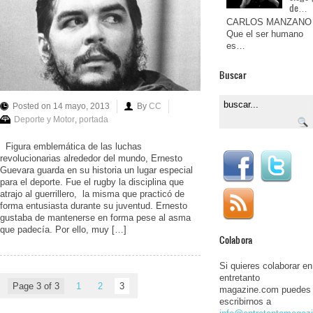
de…
CARLOS MANZANO
Que el ser humano
es…
Buscar
Posted on 14 mayo, 2013
By
CC
Deporte y Motor
,
portada
Figura emblemática de las luchas
revolucionarias alrededor del mundo, Ernesto
Guevara guarda en su historia un lugar especial
para el deporte. Fue el rugby la disciplina que
atrajo al guerrillero, la misma que practicó de
forma entusiasta durante su juventud. Ernesto
gustaba de mantenerse en forma pese al asma
que padecía. Por ello, muy […]
Colabora
Si quieres colaborar en
entretanto
Page 3 of 3
1
2
3
magazine.com puedes
escribirnos a