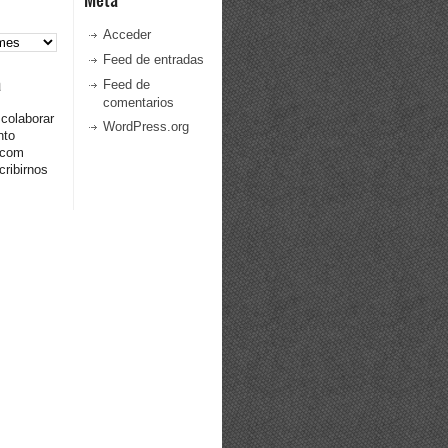
Acceder
Feed de entradas
a
Feed de
comentarios
 colaborar
WordPress.org
nto
.com
ribirnos