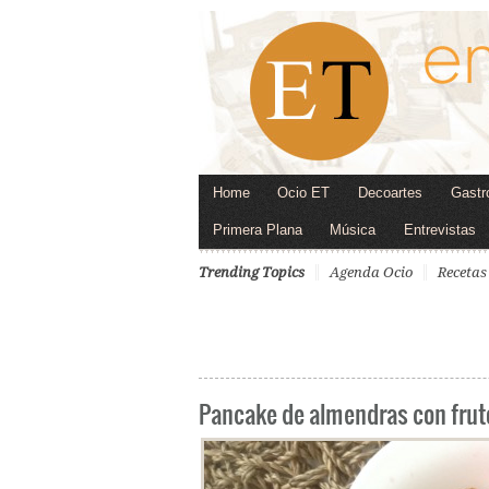
Home
Ocio ET
Decoartes
Gastr
Primera Plana
Música
Entrevistas
Trending Topics
Agenda Ocio
Recetas
Pancake de almendras con fruto