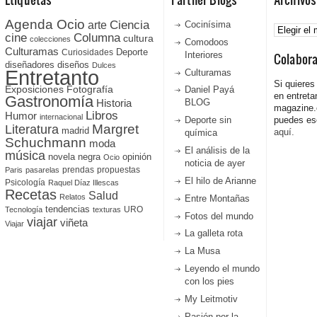
Agenda Ocio
Ciencia
Archivos
arte
Cocinísima
cine
Columna
cultura
colecciones
Comodoos
Culturamas
Curiosidades
Deporte
Interiores
Colabor
diseñadores
diseños
Dulces
Entretanto
Culturamas
Si quieres
Fotografía
Exposiciones
Daniel Payá
en entreta
Gastronomía
Historia
BLOG
magazine
Libros
Humor
internacional
Deporte sin
puedes esc
Literatura
Margret
madrid
aquí.
química
Schuchmann
moda
El análisis de la
música
novela negra
opinión
Ocio
noticia de ayer
prendas
propuestas
Paris
pasarelas
El hilo de Arianne
Psicología
Raquel Díaz Illescas
Recetas
Salud
Relatos
Entre Montañas
tendencias
URO
Tecnología
texturas
Fotos del mundo
viajar
viñeta
Viajar
La galleta rota
La Musa
Leyendo el mundo
con los pies
My Leitmotiv
Pasión por la