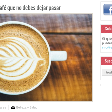
café que no debes dejar pasar
Cola
Si qui
puedes
info@e
Susc
vares
Belleza y Salud