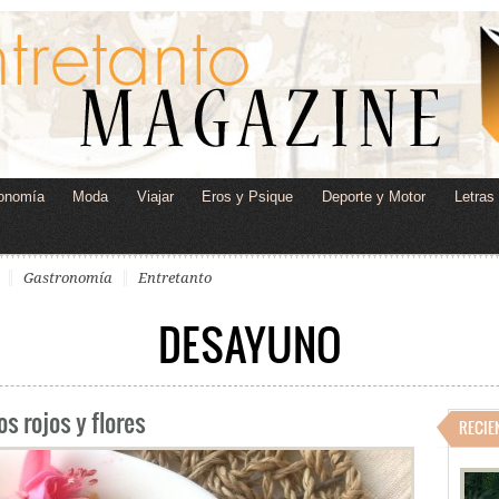
onomía
Moda
Viajar
Eros y Psique
Deporte y Motor
Letras
Gastronomía
Entretanto
DESAYUNO
s rojos y flores
RECIE