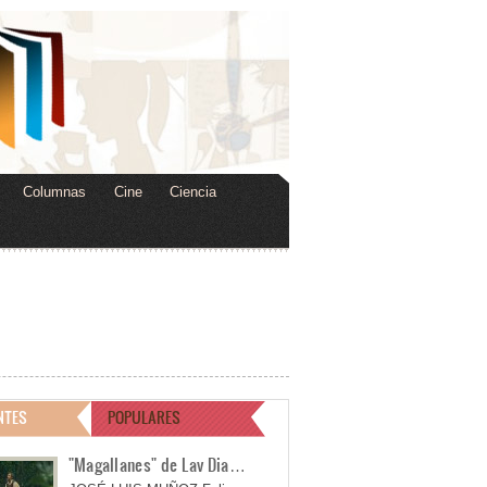
Columnas
Cine
Ciencia
NTES
POPULARES
"Magallanes" de Lav Dia…