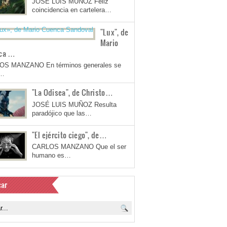
JOSÉ LUIS MUÑOZ Feliz
coincidencia en cartelera…
"Lux", de
Mario
ca …
OS MANZANO En términos generales se
a…
"La Odisea", de Christo…
JOSÉ LUIS MUÑOZ Resulta
paradójico que las…
"El ejército ciego", de…
CARLOS MANZANO Que el ser
humano es…
ar