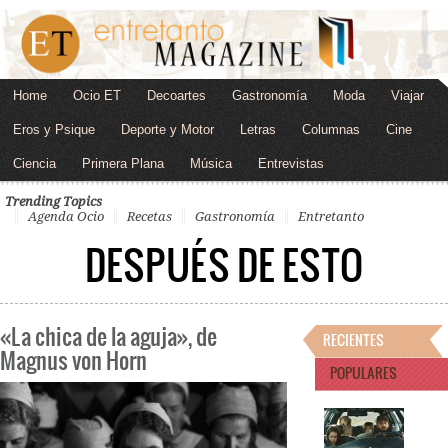
Home
Ocio ET
Decoartes
Gastronomía
Moda
Viajar
Eros y Psique
Deporte y Motor
Letras
Columnas
Cine
Ciencia
Primera Plana
Música
Entrevistas
Trending Topics
Agenda Ocio
Recetas
Gastronomía
Entretanto
DESPUÉS DE ESTO
«La chica de la aguja», de
RECIENTES
Magnus von Horn
POPULARES