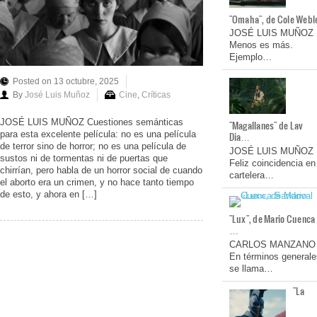
"Omaha", de Cole Webl
JOSÉ LUIS MUÑOZ
Menos es más.
Ejemplo…
Posted on 13 octubre, 2025
By
José Luis Muñoz
Cine
,
Críticas
JOSÉ LUIS MUÑOZ Cuestiones semánticas
"Magallanes" de Lav
para esta excelente película: no es una película
Dia…
de terror sino de horror; no es una película de
JOSÉ LUIS MUÑOZ
sustos ni de tormentas ni de puertas que
Feliz coincidencia en
chirrían, pero habla de un horror social de cuando
cartelera…
el aborto era un crimen, y no hace tanto tiempo
de esto, y ahora en […]
"Lux", de Mario Cuenca
…
CARLOS MANZANO
En términos generale
se llama…
"La