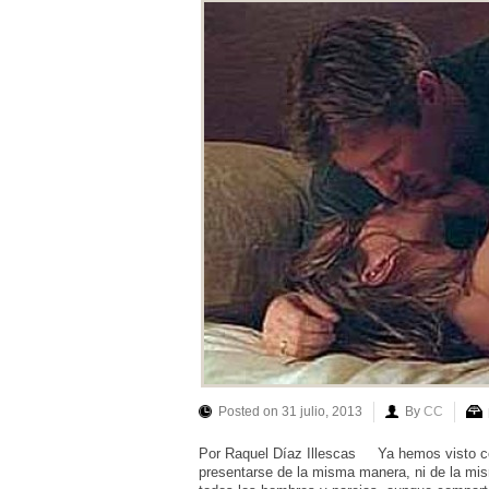
Posted on 31 julio, 2013
By
CC
Por Raquel Díaz Illescas Ya hemos visto com
presentarse de la misma manera, ni de la mi