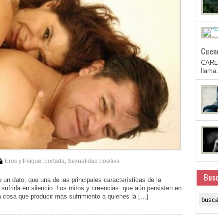
Cuen
CARL
llam
Eros y Psique
,
portada
,
Sexualidad positiva
Busc
un dato, que una de las principales características de la
 sufrirla en silencio. Los mitos y creencias que aún persisten en
ra cosa que producir más sufrimiento a quienes la […]