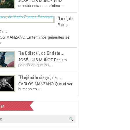
JOSÉ LUIS MUÑOZ Feliz
coincidencia en cartelera…
"Lux", de
Mario
ca …
OS MANZANO En términos generales se
a…
"La Odisea", de Christo…
JOSÉ LUIS MUÑOZ Resulta
paradójico que las…
"El ejército ciego", de…
CARLOS MANZANO Que el ser
humano es…
ar