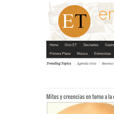
Home
Ocio ET
Decoartes
Gastr
Primera Plana
Música
Entrevistas
Trending Topics
Agenda Ocio
Recetas
Mitos y creencias en torno a la 