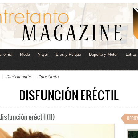
onomía
Moda
Viajar
Eros y Psique
Deporte y Motor
Letras
Gastronomía
Entretanto
DISFUNCIÓN ERÉCTIL
disfunción eréctil (II)
RECIE