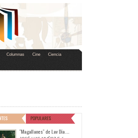
Columnas
Cine
Ciencia
NTES
POPULARES
"Magallanes" de Lav Dia…