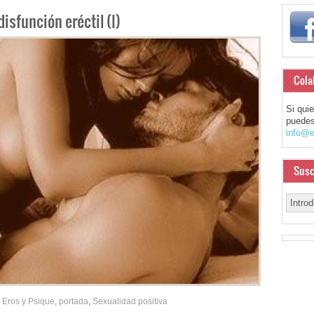
disfunción eréctil (I)
Cola
Si qui
puedes
info@e
Susc
Eros y Psique
,
portada
,
Sexualidad positiva