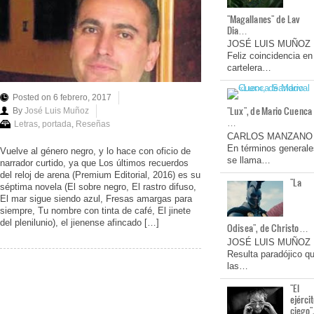
"Magallanes" de Lav
Dia…
JOSÉ LUIS MUÑOZ
Feliz coincidencia en
cartelera…
Posted on 6 febrero, 2017
"Lux", de Mario Cuenca
By
José Luis Muñoz
…
Letras
,
portada
,
Reseñas
CARLOS MANZANO
En términos generale
Vuelve al género negro, y lo hace con oficio de
se llama…
narrador curtido, ya que Los últimos recuerdos
del reloj de arena (Premium Editorial, 2016) es su
"La
séptima novela (El sobre negro, El rastro difuso,
El mar sigue siendo azul, Fresas amargas para
siempre, Tu nombre con tinta de café, El jinete
del plenilunio), el jienense afincado […]
Odisea", de Christo…
JOSÉ LUIS MUÑOZ
Resulta paradójico q
las…
"El
ejérci
ciego"