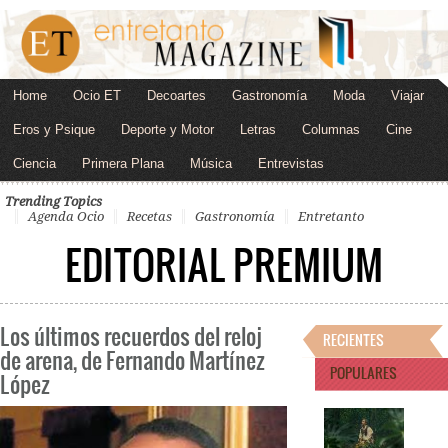
Home
Ocio ET
Decoartes
Gastronomía
Moda
Viajar
Eros y Psique
Deporte y Motor
Letras
Columnas
Cine
Ciencia
Primera Plana
Música
Entrevistas
Trending Topics
Agenda Ocio
Recetas
Gastronomía
Entretanto
EDITORIAL PREMIUM
Los últimos recuerdos del reloj
RECIENTES
de arena, de Fernando Martínez
POPULARES
López