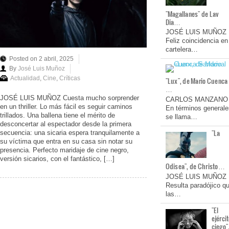
"Magallanes" de Lav
Dia…
JOSÉ LUIS MUÑOZ
Feliz coincidencia en
cartelera…
Posted on 2 abril, 2025
By
José Luis Muñoz
Actualidad
,
Cine
,
Críticas
"Lux", de Mario Cuenca
…
JOSÉ LUIS MUÑOZ Cuesta mucho sorprender
CARLOS MANZANO
en un thriller. Lo más fácil es seguir caminos
En términos generale
trillados. Una ballena tiene el mérito de
se llama…
desconcertar al espectador desde la primera
"La
secuencia: una sicaria espera tranquilamente a
su víctima que entra en su casa sin notar su
presencia. Perfecto maridaje de cine negro,
versión sicarios, con el fantástico, […]
Odisea", de Christo…
JOSÉ LUIS MUÑOZ
Resulta paradójico q
las…
"El
ejérci
ciego"