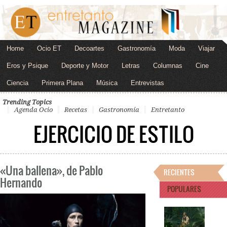
Home
Ocio ET
Decoartes
Gastronomía
Moda
Viajar
Eros y Psique
Deporte y Motor
Letras
Columnas
Cine
Ciencia
Primera Plana
Música
Entrevistas
Trending Topics
Agenda Ocio
Recetas
Gastronomía
Entretanto
EJERCICIO DE ESTILO
«Una ballena», de Pablo
RECIENTES
Hernando
POPULARES