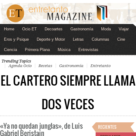
Home
Ocio ET
Decoartes
Gastronomía
Moda
Viajar
Eros y Psique
Deporte y Motor
Letras
Columnas
Cine
Ciencia
Primera Plana
Música
Entrevistas
Trending Topics
Agenda Ocio
Recetas
Gastronomía
Entretanto
EL CARTERO SIEMPRE LLAMA
DOS VECES
«Ya no quedan junglas», de Luis
RECIENTES
Gabriel Beristain