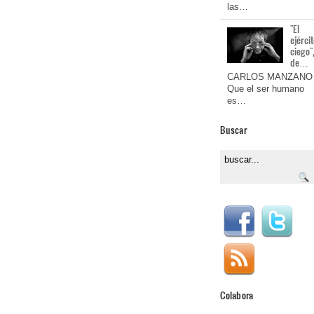
las…
"El
ejérci
ciego"
de…
CARLOS MANZANO
Que el ser humano
es…
Buscar
Colabora