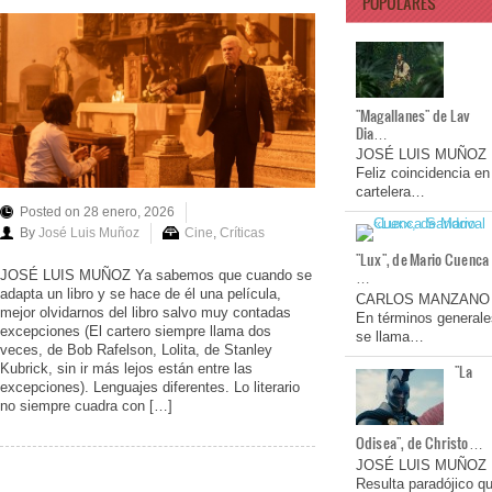
POPULARES
"Magallanes" de Lav
Dia…
JOSÉ LUIS MUÑOZ
Feliz coincidencia en
cartelera…
Posted on 28 enero, 2026
By
José Luis Muñoz
Cine
,
Críticas
"Lux", de Mario Cuenca
…
JOSÉ LUIS MUÑOZ Ya sabemos que cuando se
adapta un libro y se hace de él una película,
CARLOS MANZANO
mejor olvidarnos del libro salvo muy contadas
En términos generale
excepciones (El cartero siempre llama dos
se llama…
veces, de Bob Rafelson, Lolita, de Stanley
Kubrick, sin ir más lejos están entre las
"La
excepciones). Lenguajes diferentes. Lo literario
no siempre cuadra con […]
Odisea", de Christo…
JOSÉ LUIS MUÑOZ
Resulta paradójico q