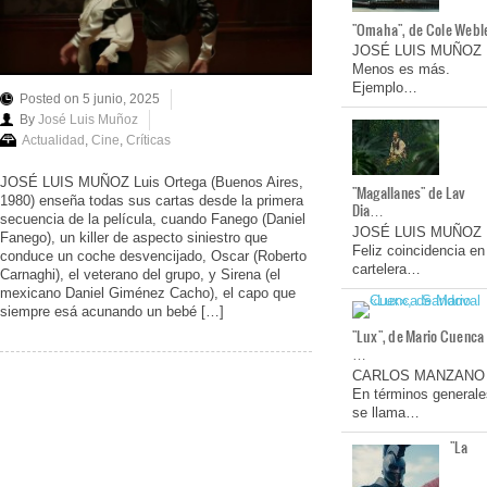
"Omaha", de Cole Webl
JOSÉ LUIS MUÑOZ
Menos es más.
Ejemplo…
Posted on 5 junio, 2025
By
José Luis Muñoz
Actualidad
,
Cine
,
Críticas
JOSÉ LUIS MUÑOZ Luis Ortega (Buenos Aires,
"Magallanes" de Lav
1980) enseña todas sus cartas desde la primera
Dia…
secuencia de la película, cuando Fanego (Daniel
JOSÉ LUIS MUÑOZ
Fanego), un killer de aspecto siniestro que
Feliz coincidencia en
conduce un coche desvencijado, Oscar (Roberto
cartelera…
Carnaghi), el veterano del grupo, y Sirena (el
mexicano Daniel Giménez Cacho), el capo que
siempre esá acunando un bebé […]
"Lux", de Mario Cuenca
…
CARLOS MANZANO
En términos generale
se llama…
"La