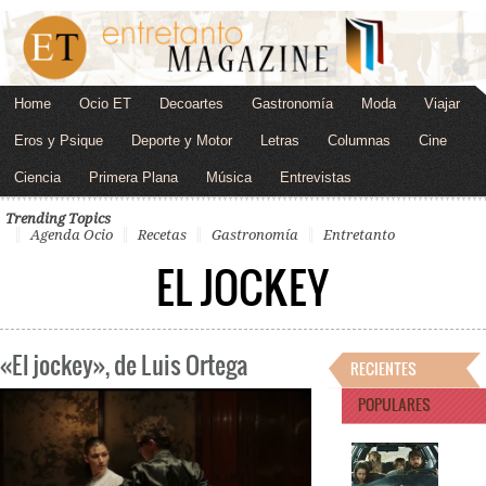
Home
Ocio ET
Decoartes
Gastronomía
Moda
Viajar
Eros y Psique
Deporte y Motor
Letras
Columnas
Cine
Ciencia
Primera Plana
Música
Entrevistas
Trending Topics
Agenda Ocio
Recetas
Gastronomía
Entretanto
EL JOCKEY
«El jockey», de Luis Ortega
RECIENTES
POPULARES