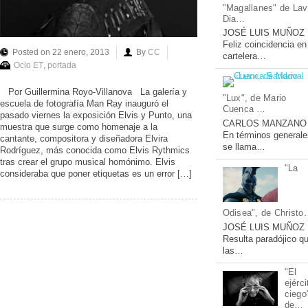
"Magallanes" de Lav
Dia…
JOSÉ LUIS MUÑOZ
Feliz coincidencia en
Posted on 22 enero, 2013
By
CC
cartelera…
Ocio ET
,
portada
Por Guillermina Royo-Villanova La galería y
"Lux", de Mario
escuela de fotografía Man Ray inauguró el
Cuenca …
pasado viernes la exposición Elvis y Punto, una
CARLOS MANZANO
muestra que surge como homenaje a la
En términos generale
cantante, compositora y diseñadora Elvira
se llama…
Rodríguez, más conocida como Elvis Rythmics
tras crear el grupo musical homónimo. Elvis
"La
consideraba que poner etiquetas es un error […]
Odisea", de Christ
JOSÉ LUIS MUÑOZ
Resulta paradójico q
las…
"El
ejérci
ciego
de…