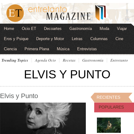
Home
Ocio ET
Decoartes
Gastronomía
Moda
Viajar
Eros y Psique
Deporte y Motor
Letras
Columnas
Cine
Ciencia
Primera Plana
Música
Entrevistas
Trending Topics
Agenda Ocio
Recetas
Gastronomía
Entretanto
ELVIS Y PUNTO
Elvis y Punto
RECIENTES
POPULARES