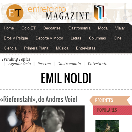
Home
Ocio ET
Decoartes
Gastronomía
Moda
Viajar
Eros y Psique
Deporte y Motor
Letras
Columnas
Cine
Ciencia
Primera Plana
Música
Entrevistas
Trending Topics
Agenda Ocio
Recetas
Gastronomía
Entretanto
EMIL NOLDI
«Riefenstahl», de Andres Veiel
RECIENTES
POPULARES