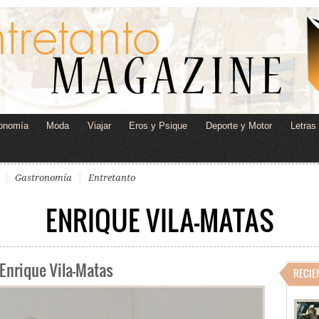
onomía
Moda
Viajar
Eros y Psique
Deporte y Motor
Letras
Gastronomía
Entretanto
ENRIQUE VILA-MATAS
Enrique Vila-Matas
RECIE