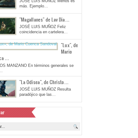
JOSÉ LUIS MUÑOZ Menos es
más. Ejemplo…
"Magallanes" de Lav Dia…
JOSÉ LUIS MUÑOZ Feliz
coincidencia en cartelera…
"Lux", de
Mario
ca …
OS MANZANO En términos generales se
a…
"La Odisea", de Christo…
JOSÉ LUIS MUÑOZ Resulta
paradójico que las…
ar