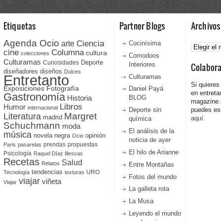
Etiquetas
Partner Blogs
Archivos
Agenda Ocio
Ciencia
Archivos
arte
Cocinísima
cine
Columna
cultura
colecciones
Comodoos
Culturamas
Curiosidades
Deporte
Interiores
Colabor
diseñadores
diseños
Dulces
Entretanto
Culturamas
Si quieres
Fotografía
Exposiciones
Daniel Payá
en entreta
Gastronomía
Historia
BLOG
magazine
Libros
Humor
internacional
Deporte sin
puedes esc
Literatura
Margret
madrid
aquí.
química
Schuchmann
moda
El análisis de la
música
novela negra
opinión
Ocio
noticia de ayer
prendas
propuestas
Paris
pasarelas
El hilo de Arianne
Psicología
Raquel Díaz Illescas
Recetas
Salud
Relatos
Entre Montañas
tendencias
URO
Tecnología
texturas
Fotos del mundo
viajar
viñeta
Viajar
La galleta rota
La Musa
Leyendo el mundo