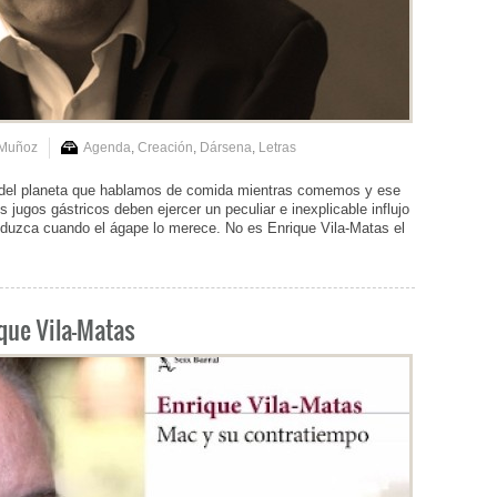
 Muñoz
Agenda
,
Creación
,
Dársena
,
Letras
 del planeta que hablamos de comida mientras comemos y ese
 jugos gástricos deben ejercer un peculiar e inexplicable influjo
oduzca cuando el ágape lo merece. No es Enrique Vila-Matas el
que Vila-Matas