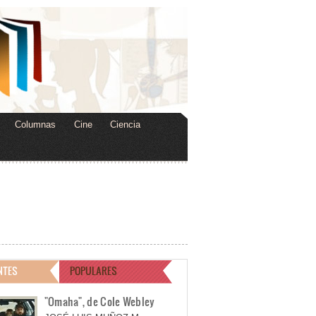
Columnas
Cine
Ciencia
NTES
POPULARES
"Omaha", de Cole Webley