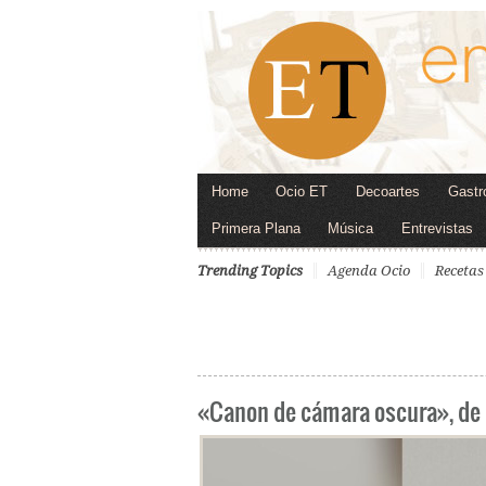
Home
Ocio ET
Decoartes
Gastr
Primera Plana
Música
Entrevistas
Trending Topics
Agenda Ocio
Recetas
«Canon de cámara oscura», de 