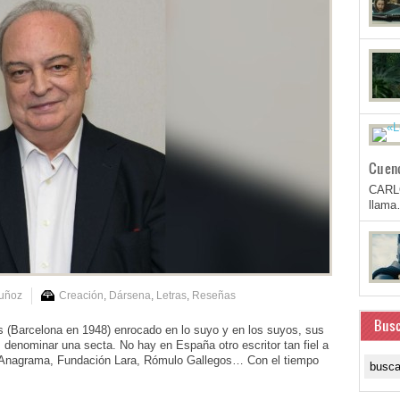
Cuen
CARL
llam
Muñoz
Creación
,
Dársena
,
Letras
,
Reseñas
Busc
Barcelona en 1948) enrocado en lo suyo y en los suyos, sus
 denominar una secta. No hay en España otro escritor tan fiel a
 Anagrama, Fundación Lara, Rómulo Gallegos… Con el tiempo