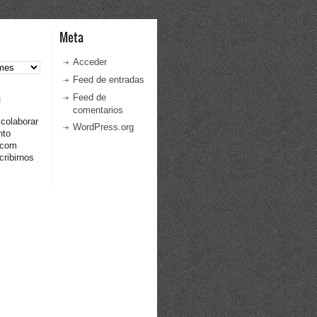
Meta
Acceder
Feed de entradas
a
Feed de
comentarios
 colaborar
WordPress.org
nto
.com
ribirnos