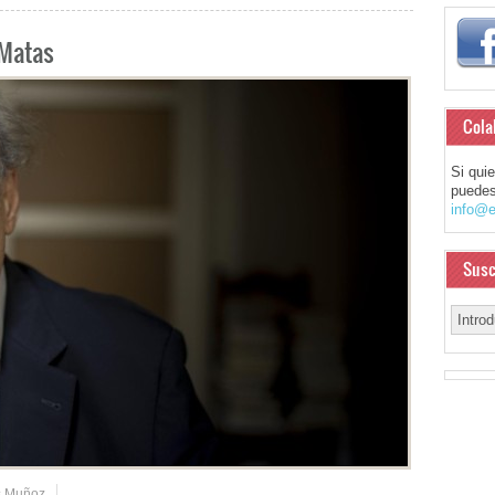
-Matas
Cola
Si qui
puedes
info@e
Susc
s Muñoz