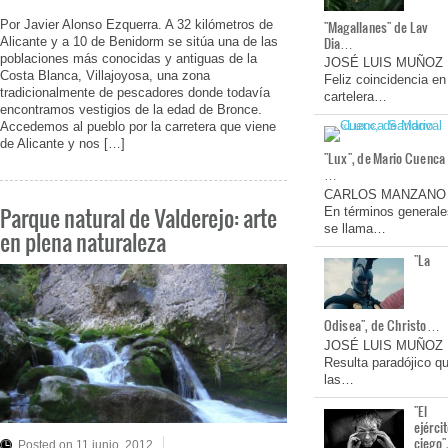
Por Javier Alonso Ezquerra. A 32 kilómetros de
"Magallanes" de Lav
Dia…
Alicante y a 10 de Benidorm se sitúa una de las
poblaciones más conocidas y antiguas de la
JOSÉ LUIS MUÑOZ
Costa Blanca, Villajoyosa, una zona
Feliz coincidencia en
tradicionalmente de pescadores donde todavía
cartelera…
encontramos vestigios de la edad de Bronce.
Accedemos al pueblo por la carretera que viene
de Alicante y nos […]
"Lux", de Mario Cuenca
…
CARLOS MANZANO
Parque natural de Valderejo: arte
En términos generale
se llama…
en plena naturaleza
"La
Odisea", de Christo…
JOSÉ LUIS MUÑOZ
Resulta paradójico q
las…
"El
ejérci
ciego"
Posted on 11 junio, 2012