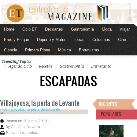
Home
Ocio ET
Decoartes
Gastronomía
Moda
Viajar
Eros y Psique
Deporte y Motor
Letras
Columnas
Cine
Ciencia
Primera Plana
Música
Entrevistas
Trending Topics
Agenda Ocio
Recetas
Gastronomía
Entretanto
ESCAPADAS
Villajoyosa, la perla de Levante
RECIENTES
POPULARES
Posted on 20 junio, 2012
By
Cristóbal Navarro
Escapadas
,
portada