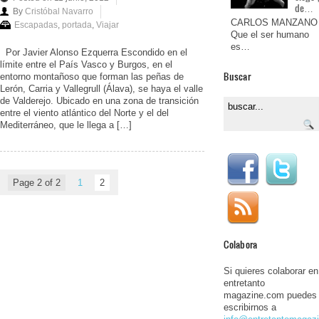
de…
By
Cristóbal Navarro
CARLOS MANZANO
Escapadas
,
portada
,
Viajar
Que el ser humano
es…
Por Javier Alonso Ezquerra Escondido en el
límite entre el País Vasco y Burgos, en el
Buscar
entorno montañoso que forman las peñas de
Lerón, Carria y Vallegrull (Álava), se haya el valle
de Valderejo. Ubicado en una zona de transición
entre el viento atlántico del Norte y el del
Mediterráneo, que le llega a […]
Page 2 of 2
1
2
Colabora
Si quieres colaborar en
entretanto
magazine.com puedes
escribirnos a