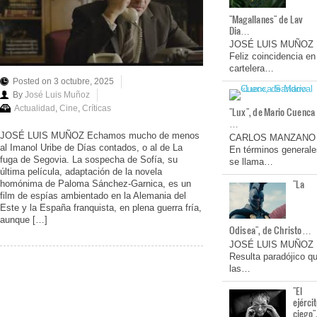
"Magallanes" de Lav
Dia…
JOSÉ LUIS MUÑOZ
Feliz coincidencia en
cartelera…
Posted on 3 octubre, 2025
By
José Luis Muñoz
Actualidad
,
Cine
,
Críticas
"Lux", de Mario Cuenca
…
JOSÉ LUIS MUÑOZ Echamos mucho de menos
CARLOS MANZANO
al Imanol Uribe de Días contados, o al de La
En términos generale
fuga de Segovia. La sospecha de Sofía, su
se llama…
última película, adaptación de la novela
"La
homónima de Paloma Sánchez-Garnica, es un
film de espías ambientado en la Alemania del
Este y la España franquista, en plena guerra fría,
aunque […]
Odisea", de Christo…
JOSÉ LUIS MUÑOZ
Resulta paradójico q
las…
"El
ejérci
ciego"