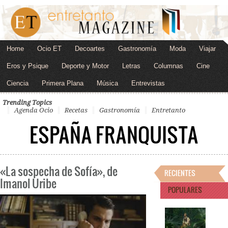
Home
Ocio ET
Decoartes
Gastronomía
Moda
Viajar
Eros y Psique
Deporte y Motor
Letras
Columnas
Cine
Ciencia
Primera Plana
Música
Entrevistas
Trending Topics
Agenda Ocio
Recetas
Gastronomía
Entretanto
ESPAÑA FRANQUISTA
«La sospecha de Sofía», de
RECIENTES
Imanol Uribe
POPULARES