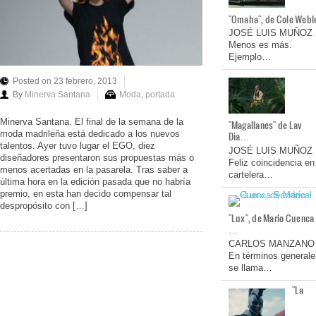
"Omaha", de Cole Webl
JOSÉ LUIS MUÑOZ
Menos es más.
Ejemplo…
Posted on 23 febrero, 2013
By
Minerva Santana
Moda
,
portada
Minerva Santana. El final de la semana de la
"Magallanes" de Lav
moda madrileña está dedicado a los nuevos
Dia…
talentos. Ayer tuvo lugar el EGO, diez
JOSÉ LUIS MUÑOZ
diseñadores presentaron sus propuestas más o
Feliz coincidencia en
menos acertadas en la pasarela. Tras saber a
cartelera…
última hora en la edición pasada que no habría
premio, en esta han decido compensar tal
despropósito con […]
"Lux", de Mario Cuenca
…
CARLOS MANZANO
En términos generale
se llama…
"La