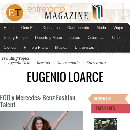
Home
Ocio ET
Decoartes
Gastronomía
Moda
Viajar
Eros y Psique
Deporte y Motor
Letras
Columnas
Cine
Ciencia
Primera Plana
Música
Entrevistas
Trending Topics
Agenda Ocio
Recetas
Gastronomía
Entretanto
EUGENIO LOARCE
EGO y Mercedes- Benz Fashion
RECIENTES
Talent.
POPULARES