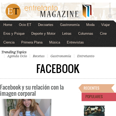
Home
Ocio ET
Decoartes
Gastronomía
Moda
Viajar
Eros y Psique
Deporte y Motor
Letras
Columnas
Cine
Ciencia
Primera Plana
Música
Entrevistas
Trending Topics
Agenda Ocio
Recetas
Gastronomía
Entretanto
FACEBOOK
Facebook y su relación con la
RECIENTES
imagen corporal
POPULARES