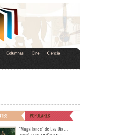
Columnas
Cine
Ciencia
NTES
POPULARES
"Magallanes" de Lav Dia…