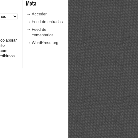
Meta
Acceder
Feed de entradas
a
Feed de
comentarios
 colaborar
WordPress.org
nto
.com
ribirnos