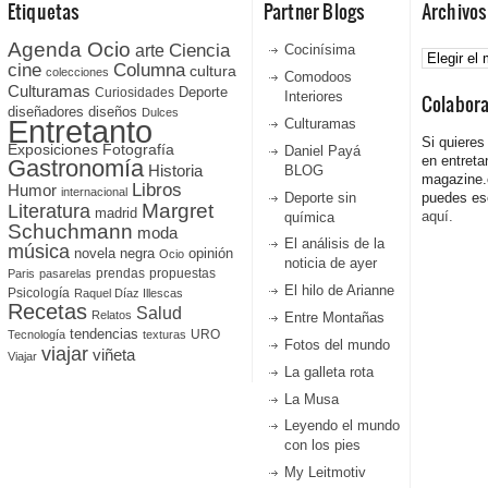
Etiquetas
Partner Blogs
Archivos
Agenda Ocio
Ciencia
Archivos
arte
Cocinísima
cine
Columna
cultura
colecciones
Comodoos
Culturamas
Curiosidades
Deporte
Interiores
Colabor
diseñadores
diseños
Dulces
Entretanto
Culturamas
Si quieres
Fotografía
Exposiciones
Daniel Payá
en entreta
Gastronomía
Historia
BLOG
magazine
Libros
Humor
internacional
Deporte sin
puedes esc
Literatura
Margret
madrid
aquí.
química
Schuchmann
moda
El análisis de la
música
novela negra
opinión
Ocio
noticia de ayer
prendas
propuestas
Paris
pasarelas
El hilo de Arianne
Psicología
Raquel Díaz Illescas
Recetas
Salud
Relatos
Entre Montañas
tendencias
URO
Tecnología
texturas
Fotos del mundo
viajar
viñeta
Viajar
La galleta rota
La Musa
Leyendo el mundo
con los pies
My Leitmotiv