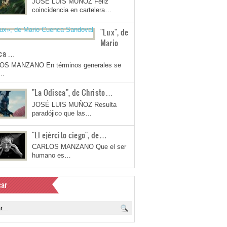
JOSÉ LUIS MUÑOZ Feliz
coincidencia en cartelera…
"Lux", de
Mario
ca …
OS MANZANO En términos generales se
a…
"La Odisea", de Christo…
JOSÉ LUIS MUÑOZ Resulta
paradójico que las…
"El ejército ciego", de…
CARLOS MANZANO Que el ser
humano es…
ar