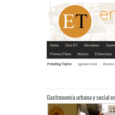
Home
Ocio ET
Decoartes
Gastr
Primera Plana
Música
Entrevistas
Trending Topics
Agenda Ocio
Recetas
Gastronomía urbana y social e