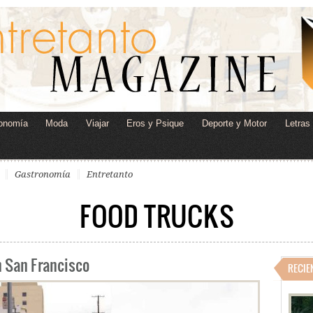
onomía
Moda
Viajar
Eros y Psique
Deporte y Motor
Letras
Gastronomía
Entretanto
FOOD TRUCKS
n San Francisco
RECIE