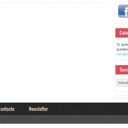
Cola
Si qui
puedes
info@e
Susc
ontacto
Newsletter