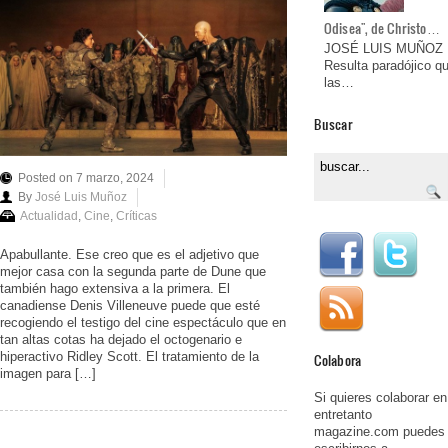
Odisea", de Christo…
JOSÉ LUIS MUÑOZ
Resulta paradójico q
las…
Buscar
Posted on 7 marzo, 2024
By
José Luis Muñoz
Actualidad
,
Cine
,
Críticas
Apabullante. Ese creo que es el adjetivo que
mejor casa con la segunda parte de Dune que
también hago extensiva a la primera. El
canadiense Denis Villeneuve puede que esté
recogiendo el testigo del cine espectáculo que en
tan altas cotas ha dejado el octogenario e
hiperactivo Ridley Scott. El tratamiento de la
Colabora
imagen para […]
Si quieres colaborar en
entretanto
magazine.com puedes