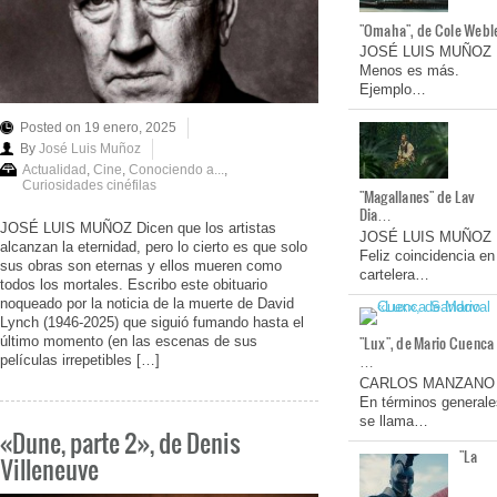
"Omaha", de Cole Webl
JOSÉ LUIS MUÑOZ
Menos es más.
Ejemplo…
Posted on 19 enero, 2025
By
José Luis Muñoz
Actualidad
,
Cine
,
Conociendo a...
,
Curiosidades cinéfilas
"Magallanes" de Lav
Dia…
JOSÉ LUIS MUÑOZ Dicen que los artistas
JOSÉ LUIS MUÑOZ
alcanzan la eternidad, pero lo cierto es que solo
Feliz coincidencia en
sus obras son eternas y ellos mueren como
cartelera…
todos los mortales. Escribo este obituario
noqueado por la noticia de la muerte de David
Lynch (1946-2025) que siguió fumando hasta el
"Lux", de Mario Cuenca
último momento (en las escenas de sus
…
películas irrepetibles […]
CARLOS MANZANO
En términos generale
se llama…
«Dune, parte 2», de Denis
"La
Villeneuve