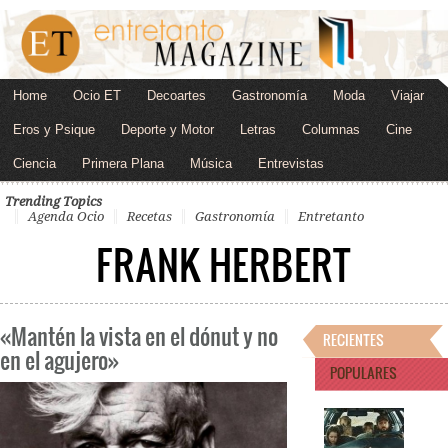
Home
Ocio ET
Decoartes
Gastronomía
Moda
Viajar
Eros y Psique
Deporte y Motor
Letras
Columnas
Cine
Ciencia
Primera Plana
Música
Entrevistas
Trending Topics
Agenda Ocio
Recetas
Gastronomía
Entretanto
FRANK HERBERT
«Mantén la vista en el dónut y no
RECIENTES
en el agujero»
POPULARES