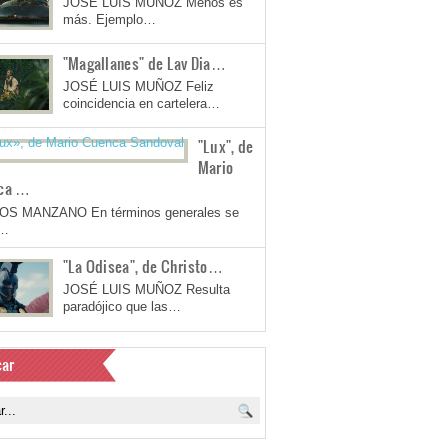
JOSÉ LUIS MUÑOZ Menos es
más. Ejemplo…
"Magallanes" de Lav Dia…
JOSÉ LUIS MUÑOZ Feliz
coincidencia en cartelera…
"Lux", de
Mario
ca …
OS MANZANO En términos generales se
a…
"La Odisea", de Christo…
JOSÉ LUIS MUÑOZ Resulta
paradójico que las…
ar