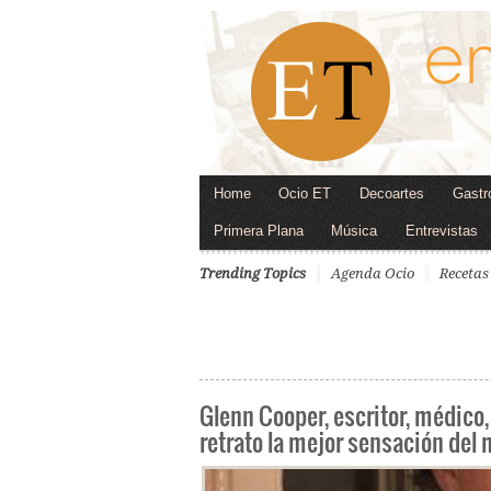
Home
Ocio ET
Decoartes
Gastr
Primera Plana
Música
Entrevistas
Trending Topics
Agenda Ocio
Recetas
Glenn Cooper, escritor, médico
retrato la mejor sensación del