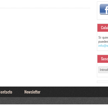
Cola
Si qui
puedes
info@e
Susc
ontacto
Newsletter