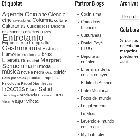
Etiquetas
Partner Blogs
Archivos
Agenda Ocio
Ciencia
Archivos
arte
Cocinísima
cine
Columna
cultura
colecciones
Comodoos
Culturamas
Curiosidades
Deporte
Interiores
Colabor
diseñadores
diseños
Dulces
Entretanto
Culturamas
Si quieres
Fotografía
Exposiciones
Daniel Payá
en entreta
Gastronomía
Historia
BLOG
magazine
Libros
Humor
internacional
Deporte sin
puedes esc
Literatura
Margret
madrid
aquí.
química
Schuchmann
moda
El análisis de la
música
novela negra
opinión
Ocio
noticia de ayer
prendas
propuestas
Paris
pasarelas
El hilo de Arianne
Psicología
Raquel Díaz Illescas
Recetas
Salud
Relatos
Entre Montañas
tendencias
URO
Tecnología
texturas
Fotos del mundo
viajar
viñeta
Viajar
La galleta rota
La Musa
Leyendo el mundo
con los pies
My Leitmotiv