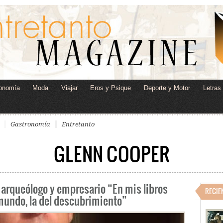
onomía
Moda
Viajar
Eros y Psique
Deporte y Motor
Letras
Gastronomía
Entretanto
GLENN COOPER
, arqueólogo y empresario “En mis libros
RECIE
 mundo, la del descubrimiento”