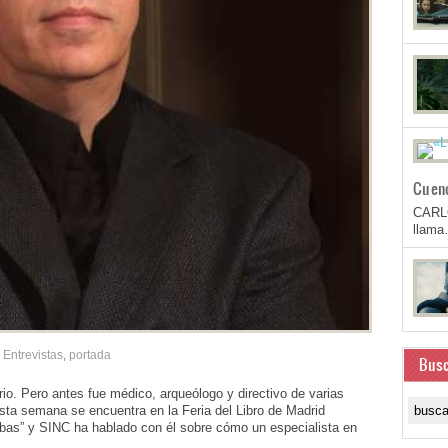
Cuen
CARL
llam
Entrevistas
,
portada
Busc
io. Pero antes fue médico, arqueólogo y directivo de varias
ta semana se encuentra en la Feria del Libro de Madrid
ribas” y SINC ha hablado con él sobre cómo un especialista en