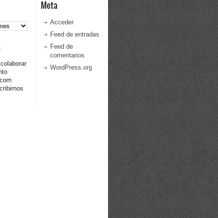
Meta
Acceder
Feed de entradas
a
Feed de
comentarios
 colaborar
WordPress.org
nto
.com
ribirnos