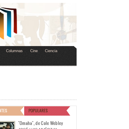
Columnas
Cine
Ciencia
NTES
POPULARES
"Omaha", de Cole Webley