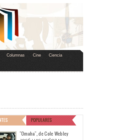
Columnas
Cine
Ciencia
NTES
POPULARES
"Omaha", de Cole Webley