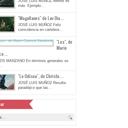
JOSÉ LUIS MUÑOZ Menos es
más. Ejemplo…
"Magallanes" de Lav Dia…
JOSÉ LUIS MUÑOZ Feliz
coincidencia en cartelera…
"Lux", de
Mario
ca …
OS MANZANO En términos generales se
a…
"La Odisea", de Christo…
JOSÉ LUIS MUÑOZ Resulta
paradójico que las…
ar