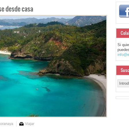
se desde casa
Cola
Si qui
puedes
info@e
Susc
toranaya
Viajar