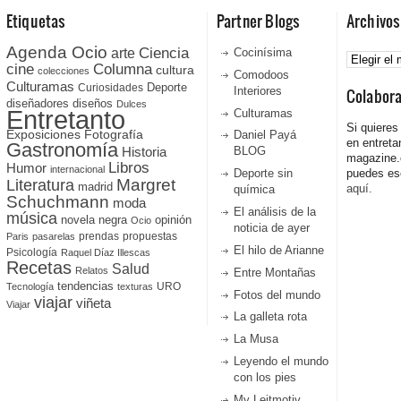
Etiquetas
Partner Blogs
Archivos
Agenda Ocio
Ciencia
Archivos
arte
Cocinísima
cine
Columna
cultura
colecciones
Comodoos
Culturamas
Curiosidades
Deporte
Interiores
Colabor
diseñadores
diseños
Dulces
Entretanto
Culturamas
Si quieres
Fotografía
Exposiciones
Daniel Payá
en entreta
Gastronomía
Historia
BLOG
magazine
Libros
Humor
internacional
Deporte sin
puedes esc
Literatura
Margret
madrid
aquí.
química
Schuchmann
moda
El análisis de la
música
novela negra
opinión
Ocio
noticia de ayer
prendas
propuestas
Paris
pasarelas
El hilo de Arianne
Psicología
Raquel Díaz Illescas
Recetas
Salud
Relatos
Entre Montañas
tendencias
URO
Tecnología
texturas
Fotos del mundo
viajar
viñeta
Viajar
La galleta rota
La Musa
Leyendo el mundo
con los pies
My Leitmotiv