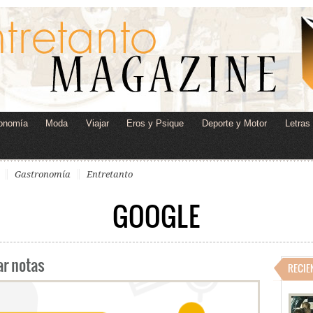
onomía
Moda
Viajar
Eros y Psique
Deporte y Motor
Letras
Gastronomía
Entretanto
GOOGLE
ar notas
RECIE