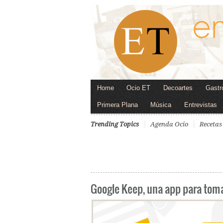
Home
Ocio ET
Decoartes
Gastr
Primera Plana
Música
Entrevistas
Trending Topics
Agenda Ocio
Recetas
Google Keep, una app para tom