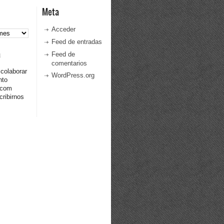
Meta
Acceder
Feed de entradas
a
Feed de
comentarios
 colaborar
WordPress.org
nto
.com
ribirnos