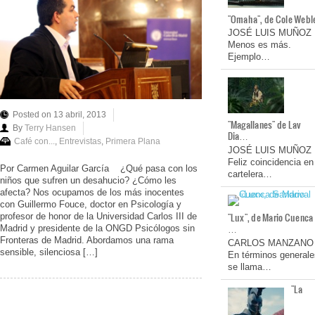
"Omaha", de Cole Webl
JOSÉ LUIS MUÑOZ
Menos es más.
Ejemplo…
Posted on 13 abril, 2013
"Magallanes" de Lav
By
Terry Hansen
Dia…
Café con...
,
Entrevistas
,
Primera Plana
JOSÉ LUIS MUÑOZ
Feliz coincidencia en
Por Carmen Aguilar García ¿Qué pasa con los
cartelera…
niños que sufren un desahucio? ¿Cómo les
afecta? Nos ocupamos de los más inocentes
con Guillermo Fouce, doctor en Psicología y
"Lux", de Mario Cuenca
profesor de honor de la Universidad Carlos III de
…
Madrid y presidente de la ONGD Psicólogos sin
Fronteras de Madrid. Abordamos una rama
CARLOS MANZANO
sensible, silenciosa […]
En términos generale
se llama…
"La