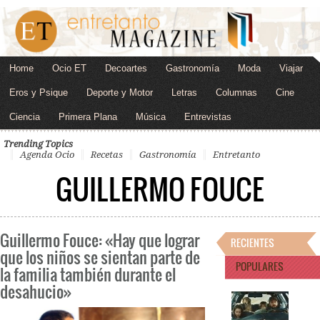
Home
Ocio ET
Decoartes
Gastronomía
Moda
Viajar
Eros y Psique
Deporte y Motor
Letras
Columnas
Cine
Ciencia
Primera Plana
Música
Entrevistas
Trending Topics
Agenda Ocio
Recetas
Gastronomía
Entretanto
GUILLERMO FOUCE
Guillermo Fouce: «Hay que lograr
RECIENTES
que los niños se sientan parte de
POPULARES
la familia también durante el
desahucio»