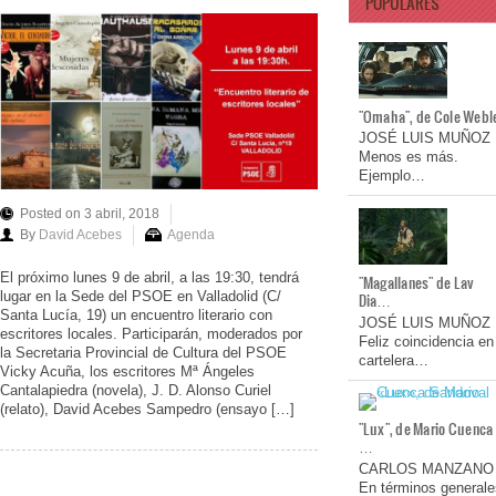
POPULARES
"Omaha", de Cole Webl
JOSÉ LUIS MUÑOZ
Menos es más.
Ejemplo…
Posted on 3 abril, 2018
By
David Acebes
Agenda
El próximo lunes 9 de abril, a las 19:30, tendrá
"Magallanes" de Lav
lugar en la Sede del PSOE en Valladolid (C/
Dia…
Santa Lucía, 19) un encuentro literario con
JOSÉ LUIS MUÑOZ
escritores locales. Participarán, moderados por
Feliz coincidencia en
la Secretaria Provincial de Cultura del PSOE
cartelera…
Vicky Acuña, los escritores Mª Ángeles
Cantalapiedra (novela), J. D. Alonso Curiel
(relato), David Acebes Sampedro (ensayo […]
"Lux", de Mario Cuenca
…
CARLOS MANZANO
En términos generale