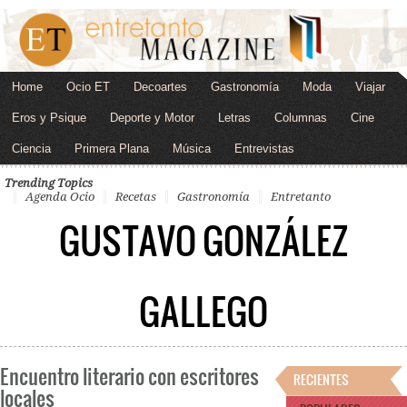
Home
Ocio ET
Decoartes
Gastronomía
Moda
Viajar
Eros y Psique
Deporte y Motor
Letras
Columnas
Cine
Ciencia
Primera Plana
Música
Entrevistas
Trending Topics
Agenda Ocio
Recetas
Gastronomía
Entretanto
GUSTAVO GONZÁLEZ
GALLEGO
Encuentro literario con escritores
RECIENTES
locales