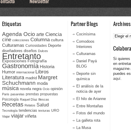
ontacto
Newsletter
Etiquetas
Partner Blogs
Archivos
Agenda Ocio
Ciencia
Archivos
arte
Cocinísima
cine
Columna
cultura
colecciones
Comodoos
Culturamas
Curiosidades
Deporte
Interiores
Colabor
diseñadores
diseños
Dulces
Entretanto
Culturamas
Si quieres
Fotografía
Exposiciones
Daniel Payá
en entreta
Gastronomía
Historia
BLOG
magazine
Libros
Humor
internacional
Deporte sin
puedes esc
Literatura
Margret
madrid
aquí.
química
Schuchmann
moda
El análisis de la
música
novela negra
opinión
Ocio
noticia de ayer
prendas
propuestas
Paris
pasarelas
El hilo de Arianne
Psicología
Raquel Díaz Illescas
Recetas
Salud
Relatos
Entre Montañas
tendencias
URO
Tecnología
texturas
Fotos del mundo
viajar
viñeta
Viajar
La galleta rota
La Musa