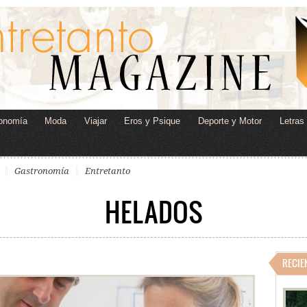
onomía
Moda
Viajar
Eros y Psique
Deporte y Motor
Letras
Gastronomía
Entretanto
HELADOS
RECIE