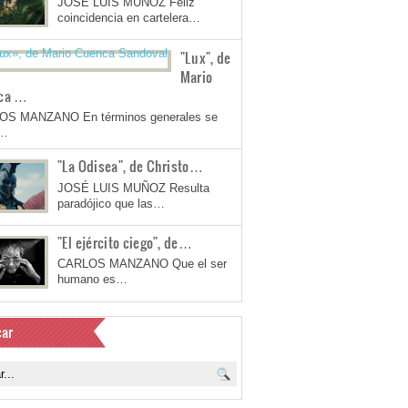
JOSÉ LUIS MUÑOZ Feliz
coincidencia en cartelera…
"Lux", de
Mario
ca …
OS MANZANO En términos generales se
a…
"La Odisea", de Christo…
JOSÉ LUIS MUÑOZ Resulta
paradójico que las…
"El ejército ciego", de…
CARLOS MANZANO Que el ser
humano es…
ar