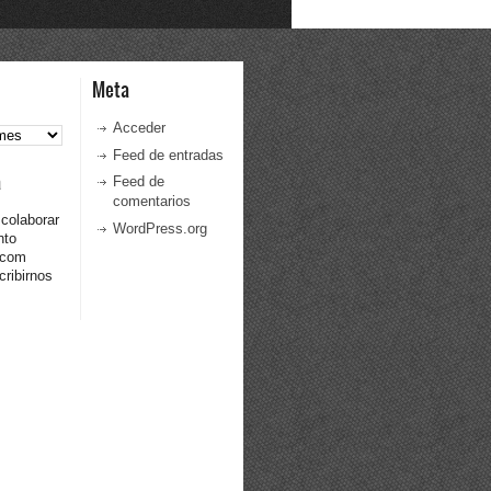
Meta
Acceder
Feed de entradas
a
Feed de
comentarios
 colaborar
WordPress.org
nto
.com
ribirnos