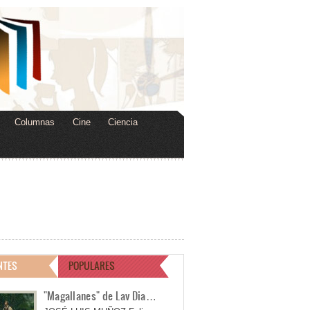
Columnas
Cine
Ciencia
NTES
POPULARES
"Magallanes" de Lav Dia…