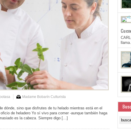
Cuen
CARL
llam
potasa
Madame Bobarín Culturista
Busc
e dónde, sino que disfrutes de tu helado mientras está en el
El oficio de heladero Yo sí vivo para comer -aunque también haga
masiado es la cabeza. Siempre digo […]