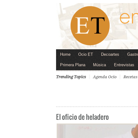
Home
Ocio ET
Decoartes
Gastr
Primera Plana
Música
Entrevistas
Trending Topics
Agenda Ocio
Recetas
El oficio de heladero