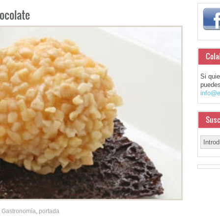
hocolate
Cola
Si qui
puedes
info@e
Susc
Gastronomía
,
portada