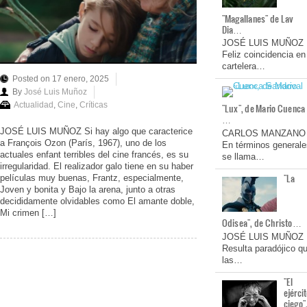
"Magallanes" de Lav
Dia…
JOSÉ LUIS MUÑOZ
Feliz coincidencia en
cartelera…
Posted on 17 enero, 2025
By
José Luis Muñoz
Actualidad
,
Cine
,
Críticas
"Lux", de Mario Cuenca
…
JOSÉ LUIS MUÑOZ Si hay algo que caracterice
CARLOS MANZANO
a François Ozon (París, 1967), uno de los
En términos generale
actuales enfant terribles del cine francés, es su
se llama…
irregularidad. El realizador galo tiene en su haber
"La
películas muy buenas, Frantz, especialmente,
Joven y bonita y Bajo la arena, junto a otras
decididamente olvidables como El amante doble,
Mi crimen […]
Odisea", de Christo…
JOSÉ LUIS MUÑOZ
Resulta paradójico q
las…
"El
ejérci
ciego"