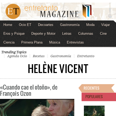
Home
Ocio ET
Decoartes
Gastronomía
Moda
Viajar
Eros y Psique
Deporte y Motor
Letras
Columnas
Cine
Ciencia
Primera Plana
Música
Entrevistas
Trending Topics
Agenda Ocio
Recetas
Gastronomía
Entretanto
HELÈNE VICENT
«Cuando cae el otoño», de
RECIENTES
François Ozon
POPULARES