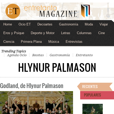
Home
Ocio ET
Decoartes
Gastronomía
Moda
Viajar
Eros y Psique
Deporte y Motor
Letras
Columnas
Cine
Ciencia
Primera Plana
Música
Entrevistas
Trending Topics
Agenda Ocio
Recetas
Gastronomía
Entretanto
HLYNUR PALMASON
Godland, de Hlynur Palmason
RECIENTES
POPULARES