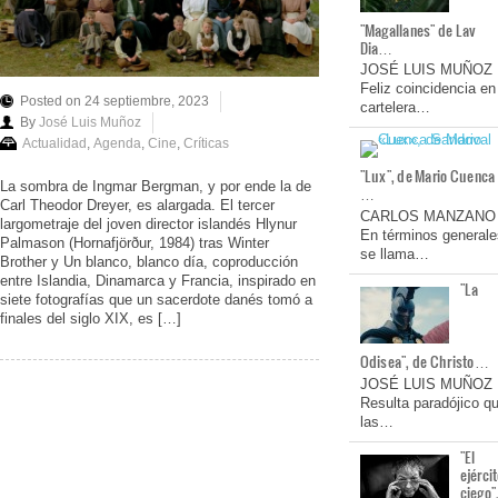
"Magallanes" de Lav
Dia…
JOSÉ LUIS MUÑOZ
Feliz coincidencia en
Posted on 24 septiembre, 2023
cartelera…
By
José Luis Muñoz
Actualidad
,
Agenda
,
Cine
,
Críticas
"Lux", de Mario Cuenca
La sombra de Ingmar Bergman, y por ende la de
…
Carl Theodor Dreyer, es alargada. El tercer
CARLOS MANZANO
largometraje del joven director islandés Hlynur
En términos generale
Palmason (Hornafjörður, 1984) tras Winter
se llama…
Brother y Un blanco, blanco día, coproducción
entre Islandia, Dinamarca y Francia, inspirado en
"La
siete fotografías que un sacerdote danés tomó a
finales del siglo XIX, es […]
Odisea", de Christo…
JOSÉ LUIS MUÑOZ
Resulta paradójico q
las…
"El
ejérci
ciego"