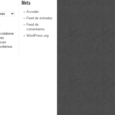
Meta
Acceder
Feed de entradas
a
Feed de
comentarios
 colaborar
WordPress.org
nto
.com
ribirnos