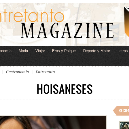
onomía
Moda
Viajar
Eros y Psique
Deporte y Motor
Letras
Gastronomía
Entretanto
HOISANESES
RECIE