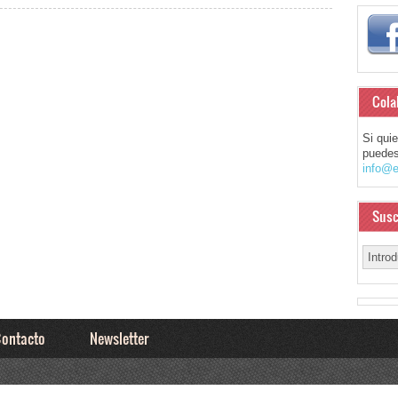
Cola
Si qui
puedes
info@e
Susc
ontacto
Newsletter