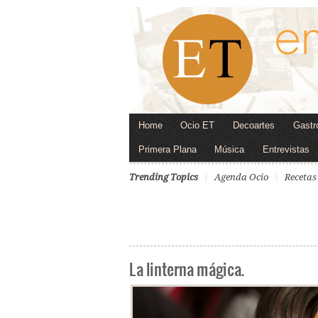
Home
Ocio ET
Decoartes
Gastr
Primera Plana
Música
Entrevistas
Trending Topics
Agenda Ocio
Recetas
La linterna mágica.