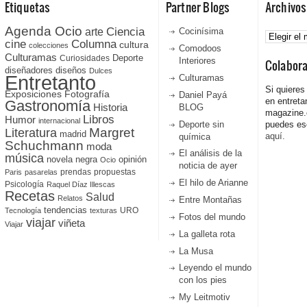
Etiquetas
Partner Blogs
Archivos
Agenda Ocio
Ciencia
Archivos
arte
Cocinísima
cine
Columna
cultura
colecciones
Comodoos
Culturamas
Curiosidades
Deporte
Interiores
Colabor
diseñadores
diseños
Dulces
Entretanto
Culturamas
Si quieres
Fotografía
Exposiciones
Daniel Payá
en entreta
Gastronomía
Historia
BLOG
magazine
Libros
Humor
internacional
Deporte sin
puedes esc
Literatura
Margret
madrid
aquí.
química
Schuchmann
moda
El análisis de la
música
novela negra
opinión
Ocio
noticia de ayer
prendas
propuestas
Paris
pasarelas
El hilo de Arianne
Psicología
Raquel Díaz Illescas
Recetas
Salud
Relatos
Entre Montañas
tendencias
URO
Tecnología
texturas
Fotos del mundo
viajar
viñeta
Viajar
La galleta rota
La Musa
Leyendo el mundo
con los pies
My Leitmotiv