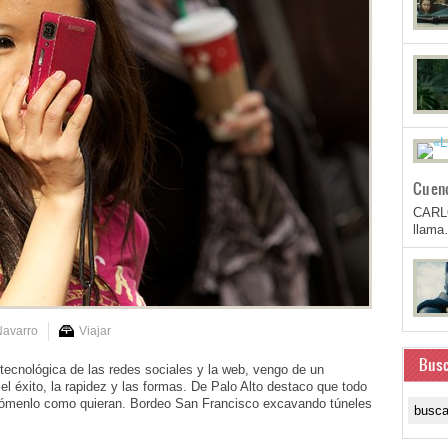
Cuen
CARL
llam
Navarro
Viajar
Busc
tecnológica de las redes sociales y la web, vengo de un
el éxito, la rapidez y las formas. De Palo Alto destaco que todo
 tómenlo como quieran. Bordeo San Francisco excavando túneles