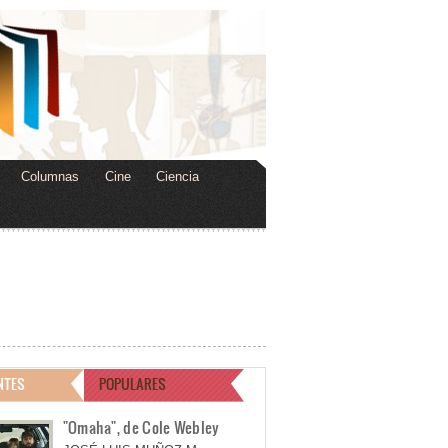
Columnas
Cine
Ciencia
NTES
POPULARES
"Omaha", de Cole Webley