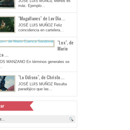
JOSÉ LUIS MUÑOZ Menos es
más. Ejemplo…
"Magallanes" de Lav Dia…
JOSÉ LUIS MUÑOZ Feliz
coincidencia en cartelera…
"Lux", de
Mario
ca …
OS MANZANO En términos generales se
a…
"La Odisea", de Christo…
JOSÉ LUIS MUÑOZ Resulta
paradójico que las…
ar